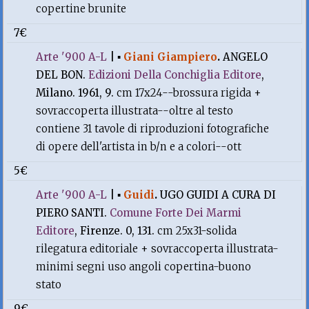
copertine brunite
7€
Arte '900 A-L
|
▪
Giani Giampiero
.
ANGELO
DEL BON.
Edizioni Della Conchiglia Editore
,
Milano. 1961, 9.
cm 17x24--brossura rigida +
sovraccoperta illustrata--oltre al testo
contiene 31 tavole di riproduzioni fotografiche
di opere dell'artista in b/n e a colori--ott
5€
Arte '900 A-L
|
▪
Guidi
.
UGO GUIDI A CURA DI
PIERO SANTI.
Comune Forte Dei Marmi
Editore
, Firenze. 0, 131.
cm 25x31-solida
rilegatura editoriale + sovraccoperta illustrata-
minimi segni uso angoli copertina-buono
stato
9€