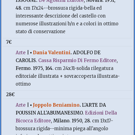
ISSOGNE.
De Agostini Editore
, Novara. 1951,
48.
cm 17x24--brossura rigida-bella ed
interessante descrizione del castello con
numerose illustrazioni b/n e a colori in ottimo
stato di conservazione
7€
Arte
|
▪
Dania Valentini
.
ADOLFO DE
CAROLIS.
Cassa Risparmio Di Fermo Editore
,
Fermo. 1975, 164.
cm 24x31-solida rilegatura
editoriale illustrata + sovraccoperta illustrata-
ottimo
28€
Arte
|
▪
Joppolo Beniamino
.
L'ARTE DA
POUSSIN ALL'ABUMANESIMO.
Edizioni Della
Bicocca Editore
, Milano. 1950, 28.
cm 13x17-
brossura rigida--minima piega all'angolo