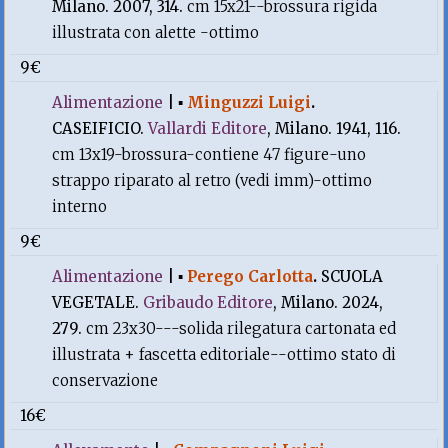
Milano. 2007, 314.
cm 15x21--brossura rigida
illustrata con alette -ottimo
9€
Alimentazione
|
▪
Minguzzi Luigi
.
CASEIFICIO.
Vallardi Editore
, Milano. 1941, 116.
cm 13x19-brossura-contiene 47 figure-uno
strappo riparato al retro (vedi imm)-ottimo
interno
9€
Alimentazione
|
▪
Perego Carlotta
.
SCUOLA
VEGETALE.
Gribaudo Editore
, Milano. 2024,
279.
cm 23x30---solida rilegatura cartonata ed
illustrata + fascetta editoriale--ottimo stato di
conservazione
16€