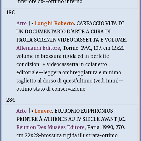
inferiore dx--ottimo interno
18€
Arte
|
▪
Longhi Roberto
.
CARPACCIO VITA DI
UN DOCUMENTARIO D'ARTE A CURA DI
PAOLA SCREMIN VIDEOCASSETTA E VOLUME.
Allemandi Editore
, Torino. 1991, 107.
cm 12x21-
volume in brossura rigida ed in perfette
condizioni + videocassetta in cofanetto
editoriale--leggera ombreggiatura e minimo
taglietto al dorso di quest'ultimo (vedi imm)--
ottimo stato di conservazione
28€
Arte
|
▪
Louvre
.
EUFRONIO EUPHRONIOS
PEINTRE À ATHENES AU IV SIECLE AVANT J.C..
Reunion Des Musèes Editore
, Paris. 1990, 270.
cm 22x28-brossura rigida illustrata-ottimo