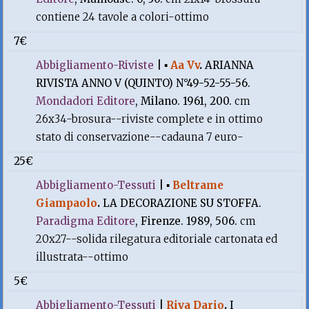
contiene 24 tavole a colori-ottimo
7€
Abbigliamento-Riviste
|
▪
Aa Vv
.
ARIANNA
RIVISTA ANNO V (QUINTO) N°49-52-55-56.
Mondadori Editore
, Milano. 1961, 200.
cm
26x34-brosura--riviste complete e in ottimo
stato di conservazione--cadauna 7 euro-
25€
Abbigliamento-Tessuti
|
▪
Beltrame
Giampaolo
.
LA DECORAZIONE SU STOFFA.
Paradigma Editore
, Firenze. 1989, 506.
cm
20x27--solida rilegatura editoriale cartonata ed
illustrata--ottimo
5€
Abbigliamento-Tessuti
|
Riva Dario
.
I