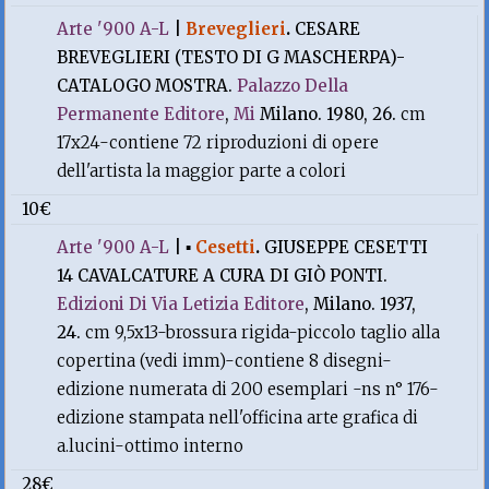
Arte '900 A-L
|
Breveglieri
.
CESARE
BREVEGLIERI (TESTO DI G MASCHERPA)-
CATALOGO MOSTRA.
Palazzo Della
Permanente Editore
,
Mi
Milano. 1980, 26.
cm
17x24-contiene 72 riproduzioni di opere
dell'artista la maggior parte a colori
10€
Arte '900 A-L
|
▪
Cesetti
.
GIUSEPPE CESETTI
14 CAVALCATURE A CURA DI GIÒ PONTI.
Edizioni Di Via Letizia Editore
, Milano. 1937,
24.
cm 9,5x13-brossura rigida-piccolo taglio alla
copertina (vedi imm)-contiene 8 disegni-
edizione numerata di 200 esemplari -ns n° 176-
edizione stampata nell'officina arte grafica di
a.lucini-ottimo interno
28€