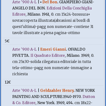
Arte '900 A-L
|
▪
Del Bon
.
GIAMPIERO GIANI-
ANGELO DEL BON.
Edizioni Della Conchiglia
Editore
, Milano. 1961, 0.
cm 15x24-brossura+
sovraccoperta illustrata(abrasioni ai bordi di
quest'ultima)-pagg non numerate-contiene 31
tavole illustrate a piena pagina-ottimo
5€
Arte '900 A-L
|
Emeri Gianni
.
OSVALDO
PIVETTA.
Il Quadrato Editore
, Milano. 1969, 0.
cm 25x30-solida rilegatura editoriale in tutta
tela-ottimo-pagg non numerate-immagine a
richiesta
12€
Arte '900 A-L
|
Geldzahler Henry
.
NEW YORK
PAINTING AND SCULPTURE:1940-1970.
Dutton
& Co. Editore
, New York. 1969, 494.
cm 18x22-