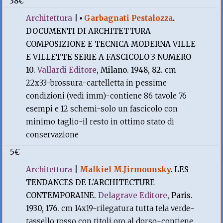
38€
Architettura
|
▪
Garbagnati Pestalozza
.
DOCUMENTI DI ARCHITETTURA
COMPOSIZIONE E TECNICA MODERNA VILLE
E VILLETTE SERIE A FASCICOLO 3 NUMERO
10.
Vallardi Editore
, Milano. 1948, 82.
cm
22x33-brossura-cartelletta in pessime
condizioni (vedi imm)-contiene 86 tavole 76
esempi e 12 schemi-solo un fascicolo con
minimo taglio-il resto in ottimo stato di
conservazione
5€
Architettura
|
Malkiel M.Jirmounsky
.
LES
TENDANCES DE L'ARCHITECTURE
CONTEMPORAINE.
Delagrave Editore
, Paris.
1930, 176.
cm 14x19-rilegatura tutta tela verde-
tassello rosso con titoli oro al dorso-contiene