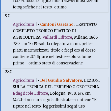
13x21-brossura rigida illustrata-83 illustrazioni
fotografiche nel testo-ottimo
9€
Agricoltura
|
▪
Cantoni Gaetano
.
TRATTATO
COMPLETO TEORICO PRATICO DI
AGRICOLTURA.
Vallardi Editore
, Milano. 1866,
789.
cm 13x19-solida rilegatura in mz pelle-
piatti marmorizzati-titolo e fregi oro al dorso-
contiene 201 figure nel testo--solo volume
primo--ottimo stato di conservazione
28€
Agricoltura
|
▪
Del Gaudio Salvatore
.
LEZIONI
SULLA TECNICA DEL TERRENO O GEOTECNIA.
Edagricole Editore
, Bologna. 1958, 147.
cm
14x21--brossura rigida illustrata--contiene 113
figure nel testo-leggerissimi segni uso--