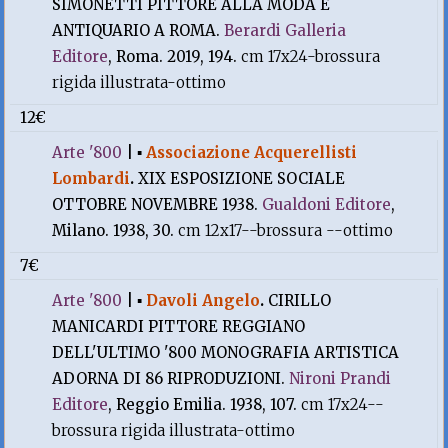
SIMONETTI PITTORE ALLA MODA E
ANTIQUARIO A ROMA.
Berardi Galleria
Editore
, Roma. 2019, 194.
cm 17x24-brossura
rigida illustrata-ottimo
12€
Arte '800
|
▪
Associazione Acquerellisti
Lombardi
.
XIX ESPOSIZIONE SOCIALE
OTTOBRE NOVEMBRE 1938.
Gualdoni Editore
,
Milano. 1938, 30.
cm 12x17--brossura --ottimo
7€
Arte '800
|
▪
Davoli Angelo
.
CIRILLO
MANICARDI PITTORE REGGIANO
DELL'ULTIMO '800 MONOGRAFIA ARTISTICA
ADORNA DI 86 RIPRODUZIONI.
Nironi Prandi
Editore
, Reggio Emilia. 1938, 107.
cm 17x24--
brossura rigida illustrata-ottimo