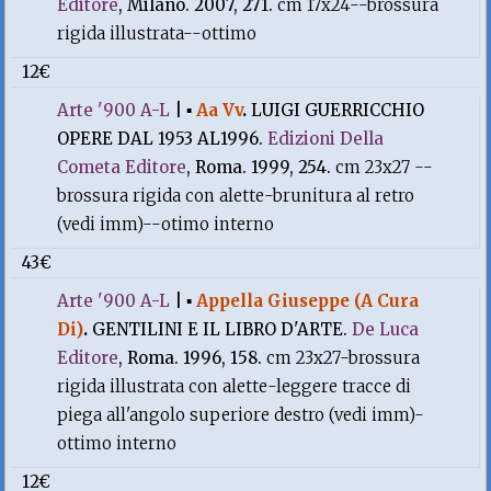
Editore
, Milano. 2007, 271.
cm 17x24--brossura
rigida illustrata--ottimo
12€
Arte '900 A-L
|
▪
Aa Vv
.
LUIGI GUERRICCHIO
OPERE DAL 1953 AL1996.
Edizioni Della
Cometa Editore
, Roma. 1999, 254.
cm 23x27 --
brossura rigida con alette-brunitura al retro
(vedi imm)--otimo interno
43€
Arte '900 A-L
|
▪
Appella Giuseppe (A Cura
Di)
.
GENTILINI E IL LIBRO D'ARTE.
De Luca
Editore
, Roma. 1996, 158.
cm 23x27-brossura
rigida illustrata con alette-leggere tracce di
piega all'angolo superiore destro (vedi imm)-
ottimo interno
12€