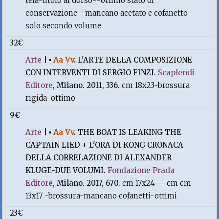
tela-titolo al dorso--ottimo stato di
conservazione--mancano acetato e cofanetto-
solo secondo volume
32€
Arte
|
▪
Aa Vv
.
L'ARTE DELLA COMPOSIZIONE
CON INTERVENTI DI SERGIO FINZI.
Scaplendi
Editore
, Milano. 2011, 336.
cm 18x23-brossura
rigida-ottimo
9€
Arte
|
▪
Aa Vv
.
THE BOAT IS LEAKING THE
CAPTAIN LIED + L'ORA DI KONG CRONACA
DELLA CORRELAZIONE DI ALEXANDER
KLUGE-DUE VOLUMI.
Fondazione Prada
Editore
, Milano. 2017, 670.
cm 17x24---cm cm
13x17 -brossura-mancano cofanetti-ottimi
23€