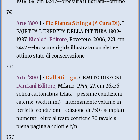
1938, 68.
cm 12x17--brossura illustrata--ottimo
7€
Arte '800
|
▪
Fiz Pianca Stringa (A Cura Di)
.
I
PAJETTA L'EREDITA' DELLA PITTURA 1809-
1987.
Nicolodi Editore
, Rovereto. 2006, 223.
cm
24x27--brossura rigida illustrata con alette-
ottimo stato di conservazione
32€
Arte '800
|
▪
Galletti Ugo
.
GEMITO DISEGNI.
Damiani Editore
, Milano. 1944, 27.
cm 26x36--
solida cartonatura telata--pessime condizioni
esterne-(vedi imm)--internamente volume in
perfette condizioni--edizione di 750 esemplari
numerati-oltre al testo contiene 70 tavole a
piena pagina a colori e b/n
35€