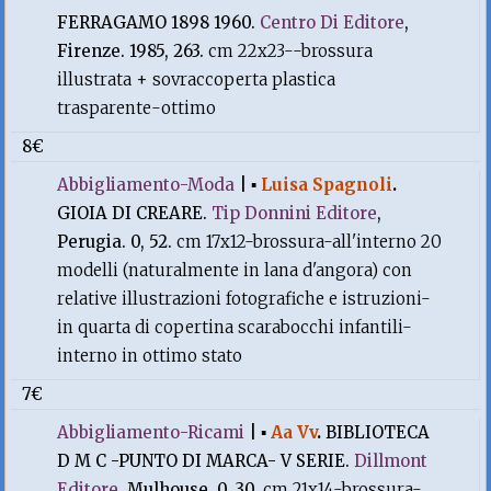
FERRAGAMO 1898 1960.
Centro Di Editore
,
Firenze. 1985, 263.
cm 22x23--brossura
illustrata + sovraccoperta plastica
trasparente-ottimo
8€
Abbigliamento-Moda
|
▪
Luisa Spagnoli
.
GIOIA DI CREARE.
Tip Donnini Editore
,
Perugia. 0, 52.
cm 17x12-brossura-all'interno 20
modelli (naturalmente in lana d'angora) con
relative illustrazioni fotografiche e istruzioni-
in quarta di copertina scarabocchi infantili-
interno in ottimo stato
7€
Abbigliamento-Ricami
|
▪
Aa Vv
.
BIBLIOTECA
D M C -PUNTO DI MARCA- V SERIE.
Dillmont
Editore
, Mulhouse. 0, 30.
cm 21x14-brossura-