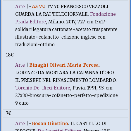
Arte
|
▪
Aa Vv
.
TV 70 FRANCESCO VEZZOLI
GUARDA LA RAI TELEGIORNALE.
Fondazione
Prada Editore
, Milano. 2017, 727.
cm 13x17-
solida rilegatura cartonate+acetato trasparente
illustrato+cofanetto-edizione inglese con
traduzioni-ottimo
18€
Arte
|
Binaghi Olivari Maria Teresa
.
LORENZO DA MORTARA LA CAPANNA D'ORO
IL PRESEPE NEL RINASCIMENTO LOMBARDO.
Torchio De' Ricci Editore
, Pavia. 1991, 93.
cm
27x30-brossura+cofanetto-perfetto-spedizione
9 euro
7€
Arte
|
▪
Boson Giustino
.
IL CASTELLO DI