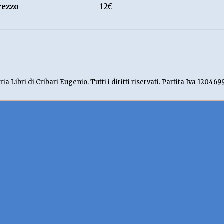
rezzo
12€
ia Libri di Cribari Eugenio. Tutti i diritti riservati. Partita Iva 120469