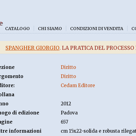
e
CATALOGO
CHI SIAMO
CONDIZIONI DI VENDITA
C
SPANGHER GIORGIO
. LA PRATICA DEL PROCESS
ezione
Diritto
rgomento
Diritto
ditore:
Cedam Editore
ollana
nno
2012
uogo di edizione
Padova
agine
657
ltre informazioni
cm 15x22-solida e robusta rilega