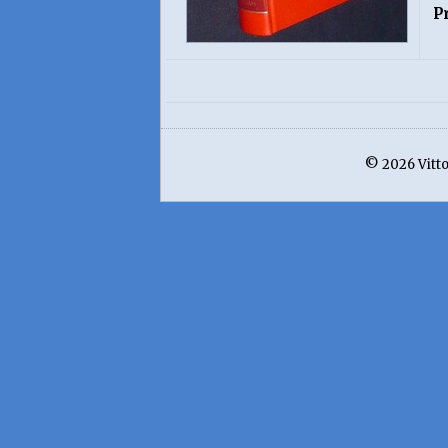
P
© 2026 Vittor