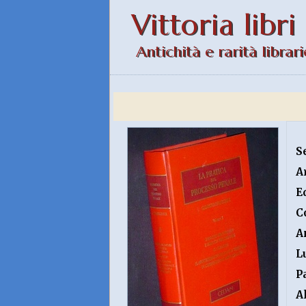
Vittoria libri
Antichità e rarità librari
S
A
E
C
A
L
P
A