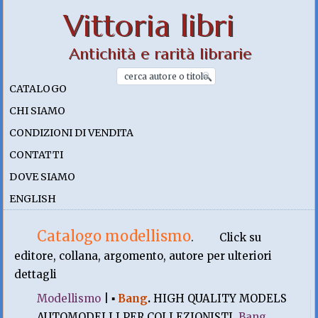
Vittoria libri
Antichità e rarità librarie
CATALOGO
CHI SIAMO
CONDIZIONI DI VENDITA
CONTATTI
DOVE SIAMO
ENGLISH
Catalogo modellismo
.
Click su
editore, collana, argomento, autore per ulteriori
dettagli
Modellismo
|
▪
Bang
.
HIGH QUALITY MODELS
AUTOMODELLI PER COLLEZIONISTI.
Bang