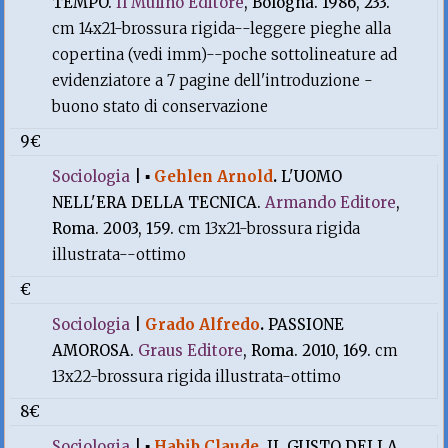
TEMPO.
Il Mulino Editore
, Bologna. 1986, 233.
cm 14x21-brossura rigida--leggere pieghe alla
copertina (vedi imm)--poche sottolineature ad
evidenziatore a 7 pagine dell'introduzione -
buono stato di conservazione
9€
Sociologia
|
▪
Gehlen Arnold
.
L'UOMO
NELL'ERA DELLA TECNICA.
Armando Editore
,
Roma. 2003, 159.
cm 13x21-brossura rigida
illustrata--ottimo
€
Sociologia
|
Grado Alfredo
.
PASSIONE
AMOROSA.
Graus Editore
, Roma. 2010, 169.
cm
13x22-brossura rigida illustrata-ottimo
8€
Sociologia
|
▪
Habib Claude
.
IL GUSTO DELLA