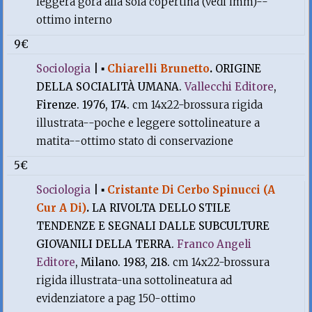
leggera gora alla sola copertina (vedi imm)--
ottimo interno
9€
Sociologia
|
▪
Chiarelli Brunetto
.
ORIGINE
DELLA SOCIALITÀ UMANA.
Vallecchi Editore
,
Firenze. 1976, 174.
cm 14x22-brossura rigida
illustrata--poche e leggere sottolineature a
matita--ottimo stato di conservazione
5€
Sociologia
|
▪
Cristante Di Cerbo Spinucci (A
Cur A Di)
.
LA RIVOLTA DELLO STILE
TENDENZE E SEGNALI DALLE SUBCULTURE
GIOVANILI DELLA TERRA.
Franco Angeli
Editore
, Milano. 1983, 218.
cm 14x22-brossura
rigida illustrata-una sottolineatura ad
evidenziatore a pag 150-ottimo