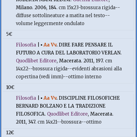
Milano. 2006, 184.
cm 15x23-brossura rigida--
diffuse sottolineature a matita nel testo--
volume leggermente ondulato
5€
Filosofia
|
▪
Aa Vv
.
DIRE FARE PENSARE IL
FUTURO A CURA DEL LABORATORIO VERLAN.
Quodlibet Editore
, Macerata. 2011, 197.
cm
14x22--brossura rigida--evidenti abrasioni alla
copertina (vedi imm)--ottimo interno
10€
Filosofia
|
▪
Aa Vv
.
DISCIPLINE FILOSOFICHE
BERNARD BOLZANO E LA TRADIZIONE
FILOSOFICA.
Quodlibet Editore
, Macerata.
2011, 347.
cm 14x21--brossura--ottimo
12€