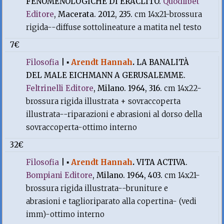
FENOMENOLOGICHE DI ERACLITO.
Quodlibet
Editore
, Macerata. 2012, 235.
cm 14x21-brossura
rigida--diffuse sottolineature a matita nel testo
7€
Filosofia
|
▪
Arendt Hannah
.
LA BANALITÀ
DEL MALE EICHMANN A GERUSALEMME.
Feltrinelli Editore
, Milano. 1964, 316.
cm 14x22-
brossura rigida illustrata + sovraccoperta
illustrata--riparazioni e abrasioni al dorso della
sovraccoperta-ottimo interno
32€
Filosofia
|
▪
Arendt Hannah
.
VITA ACTIVA.
Bompiani Editore
, Milano. 1964, 403.
cm 14x21-
brossura rigida illustrata--bruniture e
abrasioni e taglioriparato alla copertina- (vedi
imm)-ottimo interno