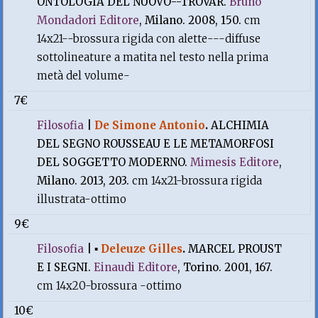
ONTOLOGIA DEL NUOVO--TROVAR.
Bruno
Mondadori Editore
, Milano. 2008, 150.
cm
14x21--brossura rigida con alette---diffuse
sottolineature a matita nel testo nella prima
metà del volume-
7€
Filosofia
|
De Simone Antonio
.
ALCHIMIA
DEL SEGNO ROUSSEAU E LE METAMORFOSI
DEL SOGGETTO MODERNO.
Mimesis Editore
,
Milano. 2013, 203.
cm 14x21-brossura rigida
illustrata-ottimo
9€
Filosofia
|
▪
Deleuze Gilles
.
MARCEL PROUST
E I SEGNI.
Einaudi Editore
, Torino. 2001, 167.
cm 14x20-brossura -ottimo
10€