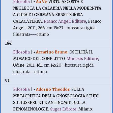
Filosofia
|
▪
Aa Vv
.
VIRTÙ ASCOSTA E
NEGLETTA LA CALABRIA NELLA MODERNITÀ
A CURA DI GERMANA ERNST E ROSA
CALACATERRA.
Franco Angeli Editore
, Franco
Angeli. 2011, 266.
cm 15x23--brossura rigida
illustrata---ottimo
18€
Filosofia
|
▪
Accarino Bruno
.
OSTILITÀ IL
MOSAICO DEL CONFLITTO.
Mimesis Editore
,
Udine. 2011, 161.
cm 14x20--brossura rigida
illustrata--ottimo
9€
Filosofia
|
▪
Adorno Theodor
.
SULLA
METACRITICA DELLA GNOSEOLOGIA STUDI
SU HUSSERL E LE ANTINOMIE DELLA
FENOMENOLOGIE.
Sugar Editore
, Milano.