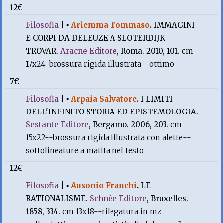
12€
Filosofia
|
▪
Ariemma Tommaso
.
IMMAGINI
E CORPI DA DELEUZE A SLOTERDIJK--
TROVAR.
Aracne Editore
, Roma. 2010, 101.
cm
17x24-brossura rigida illustrata--ottimo
7€
Filosofia
|
▪
Arpaia Salvatore
.
I LIMITI
DELL'INFINITO STORIA ED EPISTEMOLOGIA.
Sestante Editore
, Bergamo. 2006, 203.
cm
15x22--brossura rigida illustrata con alette--
sottolineature a matita nel testo
12€
Filosofia
|
▪
Ausonio Franchi
.
LE
RATIONALISME.
Schnèe Editore
, Bruxelles.
1858, 334.
cm 13x18--rilegatura in mz