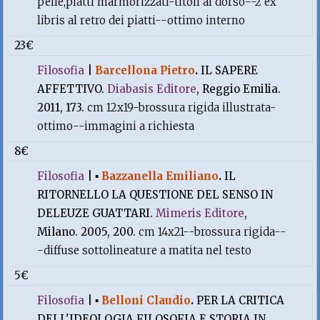
pelle,piatti marmorizzati-titoli al dorso--2 ex
libris al retro dei piatti--ottimo interno
23€
Filosofia
|
Barcellona Pietro
.
IL SAPERE
AFFETTIVO.
Diabasis Editore
, Reggio Emilia.
2011, 173.
cm 12x19-brossura rigida illustrata-
ottimo--immagini a richiesta
8€
Filosofia
|
▪
Bazzanella Emiliano
.
IL
RITORNELLO LA QUESTIONE DEL SENSO IN
DELEUZE GUATTARI.
Mimeris Editore
,
Milano. 2005, 200.
cm 14x21--brossura rigida--
-diffuse sottolineature a matita nel testo
5€
Filosofia
|
▪
Belloni Claudio
.
PER LA CRITICA
DELL'IDEOLOGIA FILOSOFIA E STORIA IN