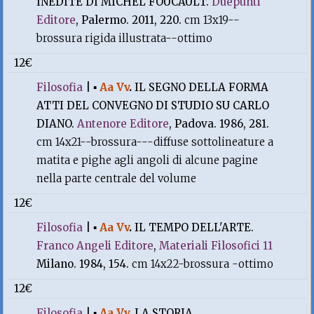
INEDITE DI MICHEL FOUCAULT.
Duepunti
Editore
, Palermo. 2011, 220.
cm 13x19--
brossura rigida illustrata--ottimo
12€
Filosofia
|
▪
Aa Vv
.
IL SEGNO DELLA FORMA
ATTI DEL CONVEGNO DI STUDIO SU CARLO
DIANO.
Antenore Editore
, Padova. 1986, 281.
cm 14x21--brossura---diffuse sottolineature a
matita e pighe agli angoli di alcune pagine
nella parte centrale del volume
12€
Filosofia
|
▪
Aa Vv
.
IL TEMPO DELL'ARTE.
Franco Angeli Editore
,
Materiali Filosofici 11
Milano. 1984, 154.
cm 14x22-brossura -ottimo
12€
Filosofia
|
▪
Aa Vv
.
LA STORIA