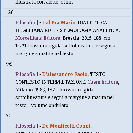
illustrata con alette-ottim
12€
Filosofia
|
▪
Dal Pra Mario
.
DIALETTICA
HEGELIANA ED EPISTEMOLOGIA ANALITICA.
Morcelliana Editore
, Brescia. 2015, 188.
cm
15x21-brossura rigida-sottolineature e segni a
margine a matita nel testo
9€
Filosofia
|
▪
D'alessandro Paolo
.
TESTO
CONTESTO INTERPRETAZIONE.
Cuem Editore
,
Milamo. 1989, 182.
-brossura rigida-
sottolineature e segni a margine a matita nel
testo--volume ondulato
7€
Filosofia
|
▪
De Monticelli Conni
.