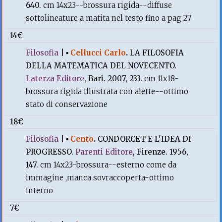
640.
cm 14x23--brossura rigida--diffuse
sottolineature a matita nel testo fino a pag 27
14€
Filosofia
|
▪
Cellucci Carlo
.
LA FILOSOFIA
DELLA MATEMATICA DEL NOVECENTO.
Laterza Editore
, Bari. 2007, 233.
cm 11x18-
brossura rigida illustrata con alette--ottimo
stato di conservazione
18€
Filosofia
|
▪
Cento
.
CONDORCET E L'IDEA DI
PROGRESSO.
Parenti Editore
, Firenze. 1956,
147.
cm 14x23-brossura--esterno come da
immagine ,manca sovraccoperta-ottimo
interno
7€