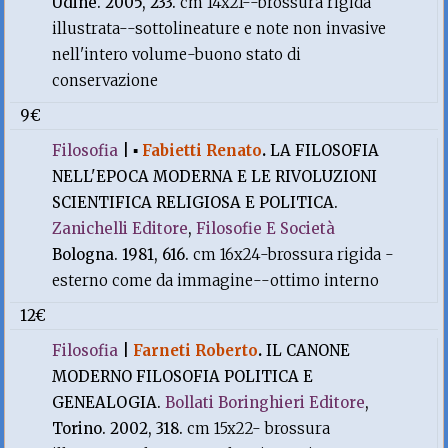
Udine. 2005, 233.
cm 14x21--brossura rigida
illustrata--sottolineature e note non invasive
nell'intero volume-buono stato di
conservazione
9€
Filosofia
|
▪
Fabietti Renato
.
LA FILOSOFIA
NELL'EPOCA MODERNA E LE RIVOLUZIONI
SCIENTIFICA RELIGIOSA E POLITICA.
Zanichelli Editore
,
Filosofie E Società
Bologna. 1981, 616.
cm 16x24-brossura rigida -
esterno come da immagine--ottimo interno
12€
Filosofia
|
Farneti Roberto
.
IL CANONE
MODERNO FILOSOFIA POLITICA E
GENEALOGIA.
Bollati Boringhieri Editore
,
Torino. 2002, 318.
cm 15x22- brossura