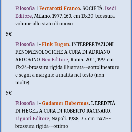
Filosofia
|
Ferrarotti Franco
.
SOCIETÀ.
Isedi
Editore
, Milano. 1977, 160.
cm 13x20-brossura-
volume allo stato di nuovo
5€
Filosofia
|
▪
Fink Eugen
.
INTERPRETAZIONI
FENOMENOLOGICHE A CURA DI ADRIANO
ARDOVINO.
Neu Editore
, Roma. 2011, 199.
cm
17x24-brossura rigida illustrata--sottolineature
e segni a margine a matita nel testo (non
molte)
5€
Filosofia
|
▪
Gadamer Habermas
.
L'EREDITÀ
DI HEGEL A CURA DI ROBERTO RACINARO.
Liguori Editore
, Napoli. 1988, 75.
cm 15x21--
brossura rigida--ottimo