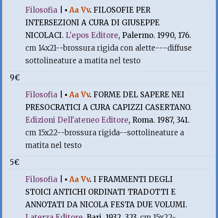
Filosofia
|
▪
Aa Vv
.
FILOSOFIE PER
INTERSEZIONI A CURA DI GIUSEPPE
NICOLACI.
L'epos Editore
, Palermo. 1990, 176.
cm 14x21--brossura rigida con alette---diffuse
sottolineature a matita nel testo
9€
Filosofia
|
▪
Aa Vv
.
FORME DEL SAPERE NEI
PRESOCRATICI A CURA CAPIZZI CASERTANO.
Edizioni Dell'ateneo Editore
, Roma. 1987, 341.
cm 15x22--brossura rigida--sottolineature a
matita nel testo
5€
Filosofia
|
▪
Aa Vv
.
I FRAMMENTI DEGLI
STOICI ANTICHI ORDINATI TRADOTTI E
ANNOTATI DA NICOLA FESTA DUE VOLUMI.
Laterza Editore
, Bari. 1932, 323.
cm 15x22-