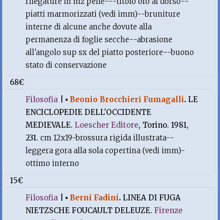
rilegature in mz pelle---titolo oro al dorso--
piatti marmorizzati (vedi imm)--bruniture
interne di alcune anche dovute alla
permanenza di foglie secche--abrasione
all'angolo sup sx del piatto posteriore--buono
stato di conservazione
68€
Filosofia
|
▪
Beonio Brocchieri Fumagalli
.
LE
ENCICLOPEDIE DELL'OCCIDENTE
MEDIEVALE.
Loescher Editore
, Torino. 1981,
231.
cm 12x19-brossura rigida illustrata--
leggera gora alla sola copertina (vedi imm)-
ottimo interno
15€
Filosofia
|
▪
Berni Fadini
.
LINEA DI FUGA
NIETZSCHE FOUCAULT DELEUZE.
Firenze