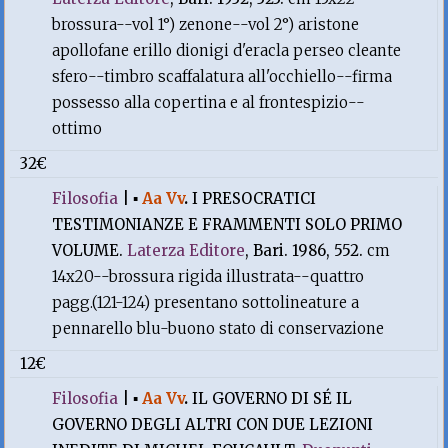
brossura--vol 1°) zenone--vol 2°) aristone
apollofane erillo dionigi d'eracla perseo cleante
sfero--timbro scaffalatura all'occhiello--firma
possesso alla copertina e al frontespizio--
ottimo
32€
Filosofia
|
▪
Aa Vv
.
I PRESOCRATICI
TESTIMONIANZE E FRAMMENTI SOLO PRIMO
VOLUME.
Laterza Editore
, Bari. 1986, 552.
cm
14x20--brossura rigida illustrata--quattro
pagg.(121-124) presentano sottolineature a
pennarello blu-buono stato di conservazione
12€
Filosofia
|
▪
Aa Vv
.
IL GOVERNO DI SÉ IL
GOVERNO DEGLI ALTRI CON DUE LEZIONI