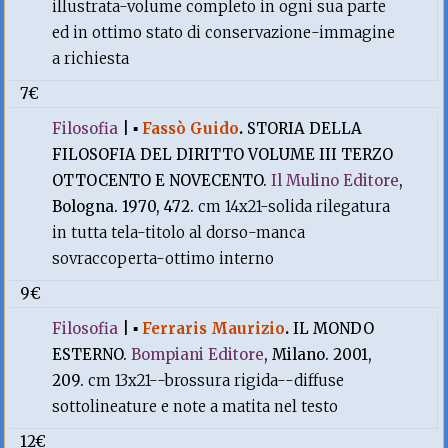
illustrata-volume completo in ogni sua parte
ed in ottimo stato di conservazione-immagine
a richiesta
7€
Filosofia
|
▪
Fassò Guido
.
STORIA DELLA
FILOSOFIA DEL DIRITTO VOLUME III TERZO
OTTOCENTO E NOVECENTO.
Il Mulino Editore
,
Bologna. 1970, 472.
cm 14x21-solida rilegatura
in tutta tela-titolo al dorso-manca
sovraccoperta-ottimo interno
9€
Filosofia
|
▪
Ferraris Maurizio
.
IL MONDO
ESTERNO.
Bompiani Editore
, Milano. 2001,
209.
cm 13x21--brossura rigida--diffuse
sottolineature e note a matita nel testo
12€