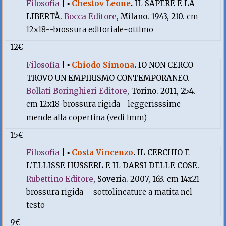
Filosofia
|
▪
Chestov Leone
.
IL SAPERE E LA
LIBERTÀ.
Bocca Editore
, Milano. 1943, 210.
cm
12x18--brossura editoriale-ottimo
12€
Filosofia
|
▪
Chiodo Simona
.
IO NON CERCO
TROVO UN EMPIRISMO CONTEMPORANEO.
Bollati Boringhieri Editore
, Torino. 2011, 254.
cm 12x18-brossura rigida--leggerisssime
mende alla copertina (vedi imm)
15€
Filosofia
|
▪
Costa Vincenzo
.
IL CERCHIO E
L'ELLISSE HUSSERL E IL DARSI DELLE COSE.
Rubettino Editore
, Soveria. 2007, 163.
cm 14x21-
brossura rigida --sottolineature a matita nel
testo
9€