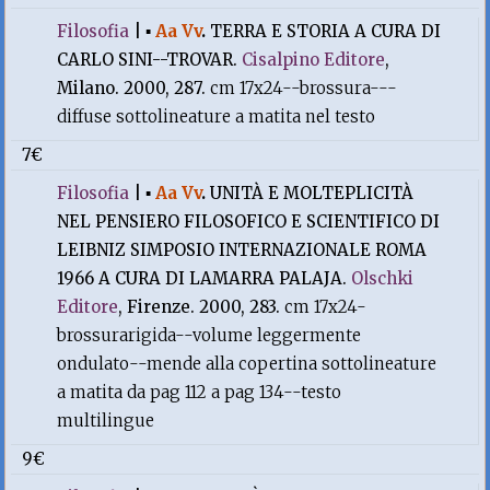
Filosofia
|
▪
Aa Vv
.
TERRA E STORIA A CURA DI
CARLO SINI--TROVAR.
Cisalpino Editore
,
Milano. 2000, 287.
cm 17x24--brossura---
diffuse sottolineature a matita nel testo
7€
Filosofia
|
▪
Aa Vv
.
UNITÀ E MOLTEPLICITÀ
NEL PENSIERO FILOSOFICO E SCIENTIFICO DI
LEIBNIZ SIMPOSIO INTERNAZIONALE ROMA
1966 A CURA DI LAMARRA PALAJA.
Olschki
Editore
, Firenze. 2000, 283.
cm 17x24-
brossurarigida--volume leggermente
ondulato--mende alla copertina sottolineature
a matita da pag 112 a pag 134--testo
multilingue
9€