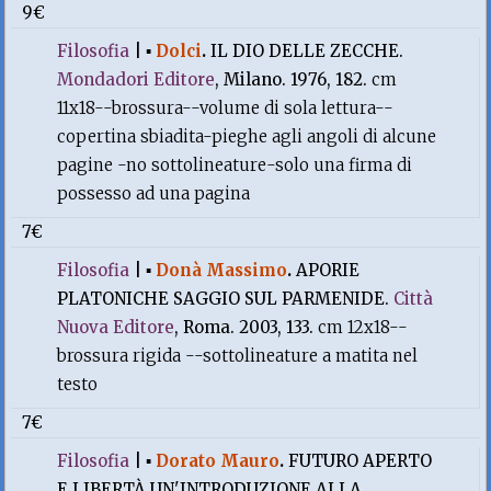
9€
Filosofia
|
▪
Dolci
.
IL DIO DELLE ZECCHE.
Mondadori Editore
, Milano. 1976, 182.
cm
11x18--brossura--volume di sola lettura--
copertina sbiadita-pieghe agli angoli di alcune
pagine -no sottolineature-solo una firma di
possesso ad una pagina
7€
Filosofia
|
▪
Donà Massimo
.
APORIE
PLATONICHE SAGGIO SUL PARMENIDE.
Città
Nuova Editore
, Roma. 2003, 133.
cm 12x18--
brossura rigida --sottolineature a matita nel
testo
7€
Filosofia
|
▪
Dorato Mauro
.
FUTURO APERTO
E LIBERTÀ UN'INTRODUZIONE ALLA