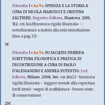
Filosofia
|
▪
Aa Vv
.
SPINOZA E LA STORIA A
CURA DI NICOLA MARCUCCI E CRISTINA
ZALTIERII.
Negretto Editore
, Mantova. 2019,
312.
cm 14x21brossura rigida illustrata---
sottolineature a matita alla sola introduzione
(fino a pag 27)-
7€
Filosofia
|
▪
Aa Vv
.
SU JACQUES DERRIDA
SCRITTURA FILOSOFICA E PRATICA DI
DECOSTRUZIONE A CURA DI PAOLO
D'ALESSANDRO E ANDREA POTESTIO.
Led
Editore
, Milano. 2008, 344.
cm 16x22--brossura
rigida illustrata-- leggere mende alla copertina
(vedi imm)--segni di scaffalatura--buono stato
di conservazione
23€