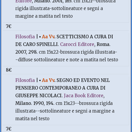
Editore
, Milano. 2001, 165.
cm 13x21--brossura
rigida illustrata-sottolineature e segni a
margine a matita nel testo
7€
Filosofia
|
▪
Aa Vv
.
SCETTICISMO A CURA DI
DE CARO SPINELLI.
Carocci Editore
, Roma.
2007, 298.
cm 15x22-brossura rigida illustrata-
-diffuse sottolineature e note a matita nel testo
8€
Filosofia
|
▪
Aa Vv
.
SEGNO ED EVENTO NEL
PENSIERO CONTEMPORANEO A CURA DI
GIUSEPPE NICOLACI.
Jaca Book Editore
,
Milano. 1990, 194.
cm 15x23--brossura rigida
illustrata--sottolineature e segni a margine a
matita nel testo
7€