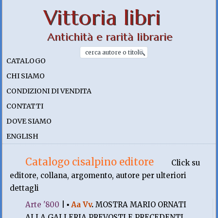
Vittoria libri
Antichità e rarità librarie
CATALOGO
CHI SIAMO
CONDIZIONI DI VENDITA
CONTATTI
DOVE SIAMO
ENGLISH
Catalogo cisalpino editore
Click su
editore, collana, argomento, autore per ulteriori
dettagli
Arte '800
|
▪
Aa Vv
.
MOSTRA MARIO ORNATI
ALLA GALLERIA PREVOSTI E PRECEDENTI