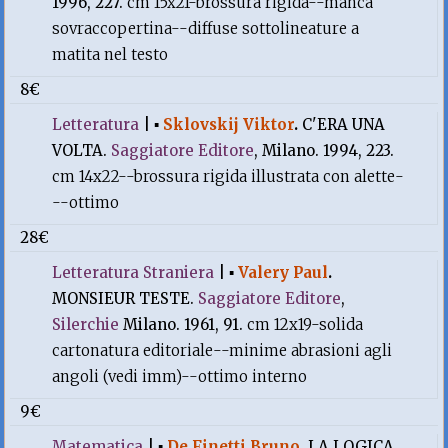
1996, 227.
cm 15x21-brossura rigida--manca
sovraccopertina--diffuse sottolineature a
matita nel testo
8€
Letteratura
|
▪
Sklovskij Viktor
.
C'ERA UNA
VOLTA.
Saggiatore Editore
, Milano. 1994, 223.
cm 14x22--brossura rigida illustrata con alette-
--ottimo
28€
Letteratura Straniera
|
▪
Valery Paul
.
MONSIEUR TESTE.
Saggiatore Editore
,
Silerchie
Milano. 1961, 91.
cm 12x19-solida
cartonatura editoriale--minime abrasioni agli
angoli (vedi imm)--ottimo interno
9€
Matematica
|
▪
De Finetti Bruno
.
LA LOGICA