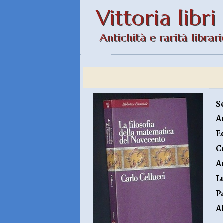
Vittoria libri
Antichità e rarità librari
S
A
E
C
A
L
P
A