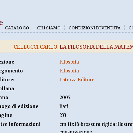
e
CATALOGO
CHI SIAMO
CONDIZIONI DI VENDITA
C
CELLUCCI CARLO
. LA FILOSOFIA DELLA MAT
ezione
Filosofia
rgomento
Filosofia
ditore:
Laterza Editore
ollana
nno
2007
uogo di edizione
Bari
agine
233
ltre informazioni
cm 11x18-brossura rigida illustra
conservazione