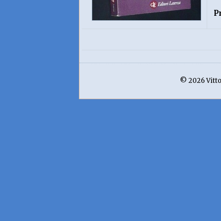
P
© 2026 Vittor