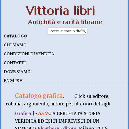
Vittoria libri
Antichità e rarità librarie
CATALOGO
CHI SIAMO
CONDIZIONI DI VENDITA
CONTATTI
DOVE SIAMO
ENGLISH
Catalogo grafica
.
Click su editore,
collana, argomento, autore per ulteriori dettagli
Grafica
|
▪
Aa Vv
.
A CERCHIATA STORIA
VERIDICA ED ESITI IMPREVISTI DI UN
SIMBOLO.
Eleuthera Editore
, Milano. 2006,