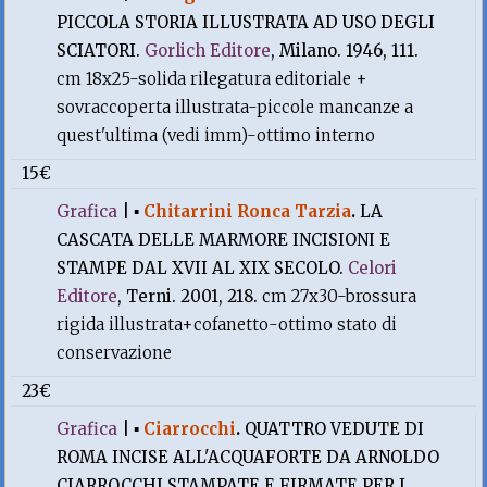
PICCOLA STORIA ILLUSTRATA AD USO DEGLI
SCIATORI.
Gorlich Editore
, Milano. 1946, 111.
cm 18x25-solida rilegatura editoriale +
sovraccoperta illustrata-piccole mancanze a
quest'ultima (vedi imm)-ottimo interno
15€
Grafica
|
▪
Chitarrini Ronca Tarzia
.
LA
CASCATA DELLE MARMORE INCISIONI E
STAMPE DAL XVII AL XIX SECOLO.
Celori
Editore
, Terni. 2001, 218.
cm 27x30-brossura
rigida illustrata+cofanetto-ottimo stato di
conservazione
23€
Grafica
|
▪
Ciarrocchi
.
QUATTRO VEDUTE DI
ROMA INCISE ALL'ACQUAFORTE DA ARNOLDO
CIARROCCHI STAMPATE E FIRMATE PER I