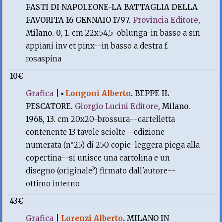
FASTI DI NAPOLEONE-LA BATTAGLIA DELLA
FAVORITA 16 GENNAIO 1797.
Provincia Editore
,
Milano. 0, 1.
cm 22x54,5-oblunga-in basso a sin
appiani inv et pinx--in basso a destra f.
rosaspina
10€
Grafica
|
▪
Longoni Alberto
.
BEPPE IL
PESCATORE.
Giorgio Lucini Editore
, Milano.
1968, 13.
cm 20x20-brossura--cartelletta
contenente 13 tavole sciolte--edizione
numerata (n°25) di 250 copie-leggera piega alla
copertina--si unisce una cartolina e un
disegno (originale?) firmato dall'autore--
ottimo interno
43€
Grafica
|
Lorenzi Alberto
.
MILANO IN