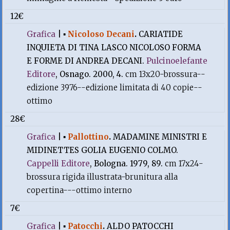
12€
Grafica
|
▪
Nicoloso Decani
.
CARIATIDE
INQUIETA DI TINA LASCO NICOLOSO FORMA
E FORME DI ANDREA DECANI.
Pulcinoelefante
Editore
, Osnago. 2000, 4.
cm 13x20-brossura--
edizione 3976--edizione limitata di 40 copie--
ottimo
28€
Grafica
|
▪
Pallottino
.
MADAMINE MINISTRI E
MIDINETTES GOLIA EUGENIO COLMO.
Cappelli Editore
, Bologna. 1979, 89.
cm 17x24-
brossura rigida illustrata-brunitura alla
copertina---ottimo interno
7€
Grafica
|
▪
Patocchi
.
ALDO PATOCCHI