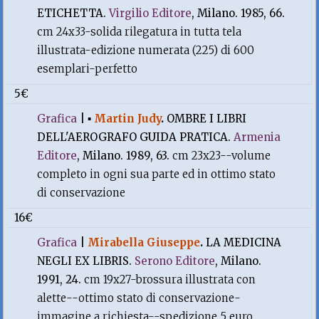
ETICHETTA.
Virgilio Editore
, Milano. 1985, 66.
cm 24x33-solida rilegatura in tutta tela
illustrata-edizione numerata (225) di 600
esemplari-perfetto
5€
Grafica
|
▪
Martin Judy
.
OMBRE I LIBRI
DELL'AEROGRAFO GUIDA PRATICA.
Armenia
Editore
, Milano. 1989, 63.
cm 23x23--volume
completo in ogni sua parte ed in ottimo stato
di conservazione
16€
Grafica
|
Mirabella Giuseppe
.
LA MEDICINA
NEGLI EX LIBRIS.
Serono Editore
, Milano.
1991, 24.
cm 19x27-brossura illustrata con
alette--ottimo stato di conservazione-
immagine a richiesta--spedizione 5 euro