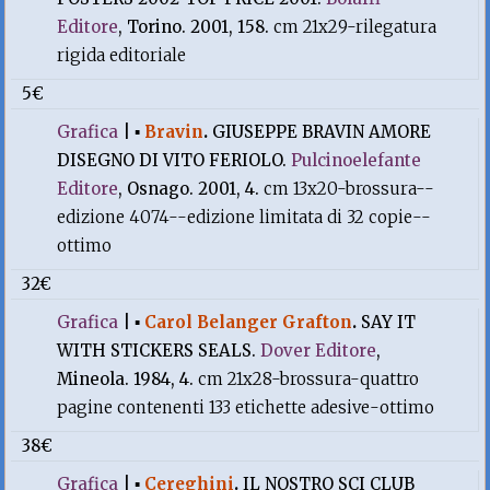
Editore
, Torino. 2001, 158.
cm 21x29-rilegatura
rigida editoriale
5€
Grafica
|
▪
Bravin
.
GIUSEPPE BRAVIN AMORE
DISEGNO DI VITO FERIOLO.
Pulcinoelefante
Editore
, Osnago. 2001, 4.
cm 13x20-brossura--
edizione 4074--edizione limitata di 32 copie--
ottimo
32€
Grafica
|
▪
Carol Belanger Grafton
.
SAY IT
WITH STICKERS SEALS.
Dover Editore
,
Mineola. 1984, 4.
cm 21x28-brossura-quattro
pagine contenenti 133 etichette adesive-ottimo
38€
Grafica
|
▪
Cereghini
.
IL NOSTRO SCI CLUB