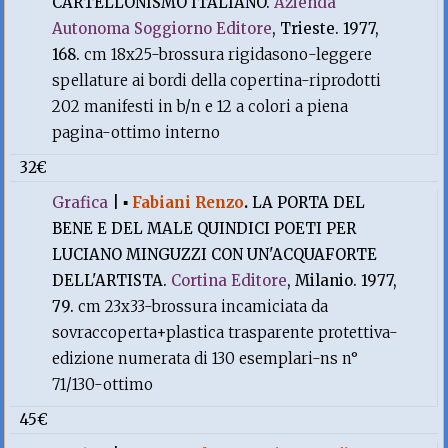
CARTELLONISMO ITALIANO.
Azienda
Autonoma Soggiorno Editore
, Trieste. 1977,
168.
cm 18x25-brossura rigidasono-leggere
spellature ai bordi della copertina-riprodotti
202 manifesti in b/n e 12 a colori a piena
pagina-ottimo interno
32€
Grafica
|
▪
Fabiani Renzo
.
LA PORTA DEL
BENE E DEL MALE QUINDICI POETI PER
LUCIANO MINGUZZI CON UN'ACQUAFORTE
DELL'ARTISTA.
Cortina Editore
, Milanio. 1977,
79.
cm 23x33-brossura incamiciata da
sovraccoperta+plastica trasparente protettiva-
edizione numerata di 130 esemplari-ns n°
71/130-ottimo
45€