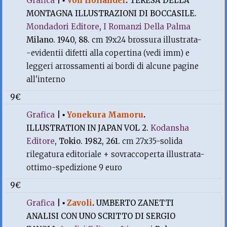
Grafica
|
▪
Von Hollander
.
TERESA DELLA
MONTAGNA ILLUSTRAZIONI DI BOCCASILE.
Mondadori Editore
,
I Romanzi Della Palma
Milano. 1940, 88.
cm 19x24 brossura illustrata-
-evidentii difetti alla copertina (vedi imm) e
leggeri arrossamenti ai bordi di alcune pagine
all'interno
9€
Grafica
|
▪
Yonekura Mamoru
.
ILLUSTRATION IN JAPAN VOL 2.
Kodansha
Editore
, Tokio. 1982, 261.
cm 27x35-solida
rilegatura editoriale + sovraccoperta illustrata-
ottimo-spedizione 9 euro
9€
Grafica
|
▪
Zavoli
.
UMBERTO ZANETTI
ANALISI CON UNO SCRITTO DI SERGIO