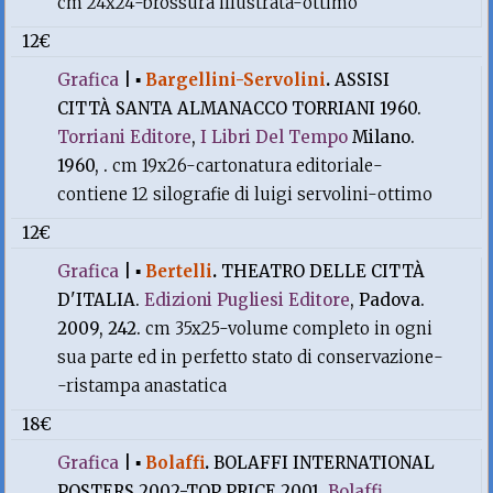
cm 24x24-brossura illustrata-ottimo
12€
Grafica
|
▪
Bargellini-Servolini
.
ASSISI
CITTÀ SANTA ALMANACCO TORRIANI 1960.
Torriani Editore
,
I Libri Del Tempo
Milano.
1960, .
cm 19x26-cartonatura editoriale-
contiene 12 silografie di luigi servolini-ottimo
12€
Grafica
|
▪
Bertelli
.
THEATRO DELLE CITTÀ
D'ITALIA.
Edizioni Pugliesi Editore
, Padova.
2009, 242.
cm 35x25-volume completo in ogni
sua parte ed in perfetto stato di conservazione-
-ristampa anastatica
18€
Grafica
|
▪
Bolaffi
.
BOLAFFI INTERNATIONAL
POSTERS 2002-TOP PRICE 2001.
Bolaffi