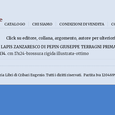
e
CATALOGO
CHI SIAMO
CONDIZIONI DI VENDITA
C
Click su editore, collana, argomento, autore per ulterior
L LAPIS ZANZARESCO DI PEPIN GIUSEPPE TERRAGNI PRIM
134.
cm 17x24-brossura rigida illustrata-ottimo
ia Libri di Cribari Eugenio. Tutti i diritti riservati. Partita Iva 120469