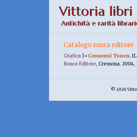
Vittoria libri
Antichità e rarità librari
Catalogo ronca editore
Grafica
|
▪
Consonni Tonon
.
I
Ronca Editore
, Cremona. 2004, 
© 2026 Vittor