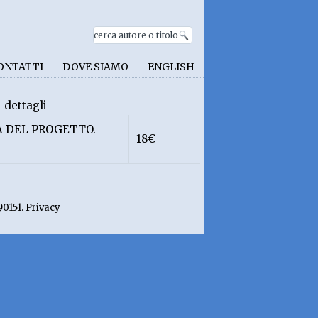
ONTATTI
DOVE SIAMO
ENGLISH
i dettagli
A DEL PROGETTO.
18€
90151. Privacy