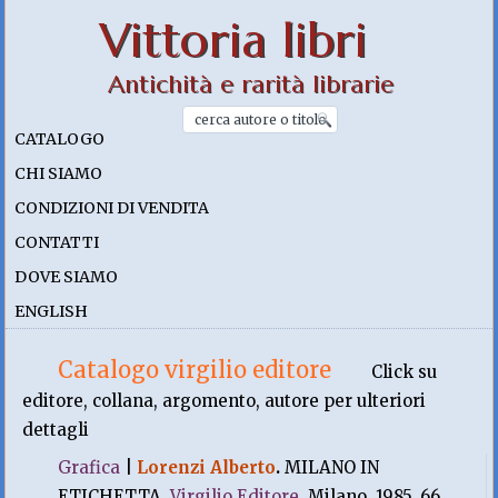
Vittoria libri
Antichità e rarità librarie
CATALOGO
CHI SIAMO
CONDIZIONI DI VENDITA
CONTATTI
DOVE SIAMO
ENGLISH
Catalogo virgilio editore
Click su
editore, collana, argomento, autore per ulteriori
dettagli
Grafica
|
Lorenzi Alberto
.
MILANO IN
ETICHETTA.
Virgilio Editore
, Milano. 1985, 66.