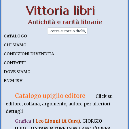
Vittoria libri
Antichità e rarità librarie
CATALOGO
CHI SIAMO
CONDIZIONI DI VENDITA
CONTATTI
DOVE SIAMO
ENGLISH
Catalogo upiglio editore
Click su
editore, collana, argomento, autore per ulteriori
dettagli
Grafica
|
Leo Lionni (A Cura)
.
GIORGIO
UPIGLIO STAMPATORE IN MILANO L'OPERA