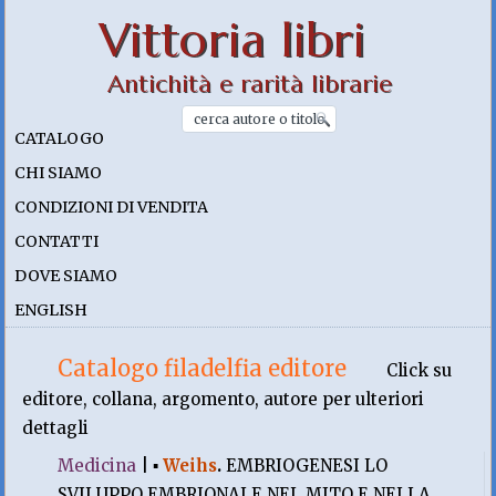
Vittoria libri
Antichità e rarità librarie
CATALOGO
CHI SIAMO
CONDIZIONI DI VENDITA
CONTATTI
DOVE SIAMO
ENGLISH
Catalogo filadelfia editore
Click su
editore, collana, argomento, autore per ulteriori
dettagli
Medicina
|
▪
Weihs
.
EMBRIOGENESI LO
SVILUPPO EMBRIONALE NEL MITO E NELLA