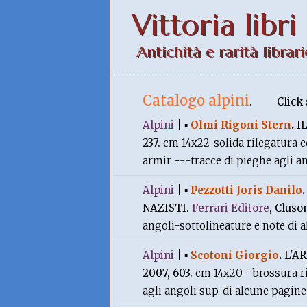
Vittoria libri
Antichità e rarità librari
Catalogo alpini
.
Click 
Alpini
|
▪
Olmi Rigoni Stern
.
I
237.
cm 14x22-solida rilegatura e
armir ---tracce di pieghe agli a
Alpini
|
▪
Pezzotti Joris Danilo
NAZISTI.
Ferrari Editore
, Cluso
angoli-sottolineature e note di a
Alpini
|
▪
Scotoni Giorgio
.
L'A
2007, 603.
cm 14x20--brossura rig
agli angoli sup. di alcune pagine