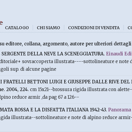
e
CATALOGO
CHI SIAMO
CONDIZIONI DI VENDITA
C
su editore, collana, argomento, autore per ulteriori dettagli
L SERGENTE DELLA NEVE LA SCENEGGIATURA.
Einaudi Edi
ditoriale+ sovraccoperta illustrata----sottolineature e note 
ngoli sup. di alcune pagine
.
I FRATELLI BETTONI LUIGI E GIUSEPPE DALLE RIVE DEL
ne. 2004, 224.
cm 15x21--brossura rigida illustrata con alette
lpino reduce armir ,da pag 67 a 126--
RMATA ROSSA E LA DISFATTA ITALIANA 1942-43.
Panorama 
ida illustrata--sottolineature e note di alpino reduce armir