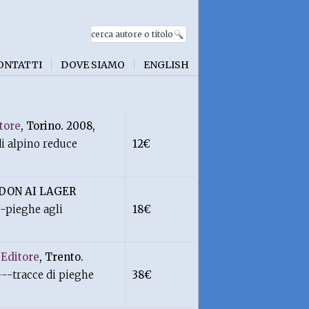
ONTATTI
DOVE SIAMO
ENGLISH
tore
, Torino. 2008,
di alpino reduce
12€
 DON AI LAGER
--pieghe agli
18€
Editore
, Trento.
---tracce di pieghe
38€