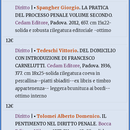
Diritto
|
▪
Spangher Giorgio
.
LA PRATICA
DEL PROCESSO PENALE VOLUME SECONDO.
Cedam Editore
, Padova. 2012, 657.
cm 15x22-
solida e robusta rilegatura editoriale -ottimo
12€
Diritto
|
▪
Tedeschi Vittorio
.
DEL DOMICILIO
CON INTRODUZIONE DI FRANCESCO
CARNELUTTI.
Cedam Editore
, Padova. 1936,
377.
cm 18x25-solida rilegatura coeva in
percallina--piatti sbiaditi--ex libris e timbro
appartenenza-- leggera brunitura ai bordi--
ottimo interno
12€
Diritto
|
▪
Tolomei Alberto Domenico
.
IL
PENTIMENTO NEL DIRITTO PENALE.
Bocca