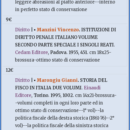
leggere abreasioni al piatto anteriore--interno
in perfetto stato di conservazione
9€
Diritto
|
▪
Manzini Vincenzo
.
ISTITUZIONI DI
DIRITTO PENALE ITALIANO VOLUME
SECONDO PARTE SPECIALE I SINGOLI REATI.
Cedam Editore
, Padova. 1955, 451.
cm 18x25-
brossura-ottimo stato di conservazione
12€
Diritto
|
▪
Marongiu Gianni
.
STORIA DEL
FISCO IN ITALIA DUE VOLUMI.
Einaudi
Editore
, Torino. 1995, 1002.
cm 14x21-brossura-
-volumi completi in ogni loro parte ed in
ottimo stato di conservazione--1° vol)--la
politica fiscale della destra storica (1861-76)--2°
vol)--la politica fiscale della sinistra storica