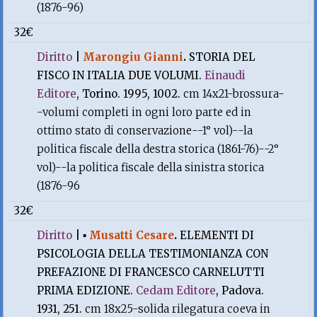
(1876-96)
32€
Diritto
|
Marongiu Gianni
.
STORIA DEL
FISCO IN ITALIA DUE VOLUMI.
Einaudi
Editore
, Torino. 1995, 1002.
cm 14x21-brossura-
-volumi completi in ogni loro parte ed in
ottimo stato di conservazione--1° vol)--la
politica fiscale della destra storica (1861-76)--2°
vol)--la politica fiscale della sinistra storica
(1876-96
32€
Diritto
|
▪
Musatti Cesare
.
ELEMENTI DI
PSICOLOGIA DELLA TESTIMONIANZA CON
PREFAZIONE DI FRANCESCO CARNELUTTI
PRIMA EDIZIONE.
Cedam Editore
, Padova.
1931, 251.
cm 18x25-solida rilegatura coeva in