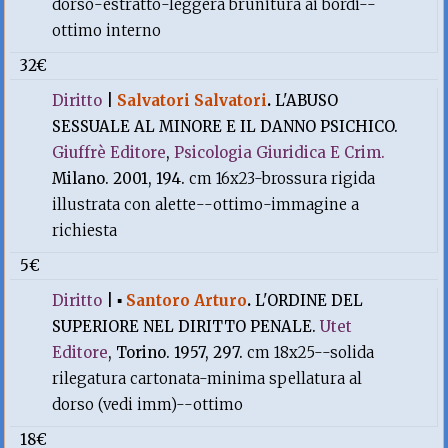
dorso-estratto-leggera brunitura ai bordi--
ottimo interno
32€
Diritto
|
Salvatori Salvatori
.
L'ABUSO
SESSUALE AL MINORE E IL DANNO PSICHICO.
Giuffrè Editore
,
Psicologia Giuridica E Crim.
Milano. 2001, 194.
cm 16x23-brossura rigida
illustrata con alette--ottimo-immagine a
richiesta
5€
Diritto
|
▪
Santoro Arturo
.
L'ORDINE DEL
SUPERIORE NEL DIRITTO PENALE.
Utet
Editore
, Torino. 1957, 297.
cm 18x25--solida
rilegatura cartonata-minima spellatura al
dorso (vedi imm)--ottimo
18€