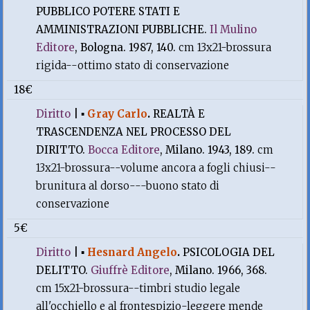
PUBBLICO POTERE STATI E
AMMINISTRAZIONI PUBBLICHE.
Il Mulino
Editore
, Bologna. 1987, 140.
cm 13x21-brossura
rigida--ottimo stato di conservazione
18€
Diritto
|
▪
Gray Carlo
.
REALTÀ E
TRASCENDENZA NEL PROCESSO DEL
DIRITTO.
Bocca Editore
, Milano. 1943, 189.
cm
13x21-brossura--volume ancora a fogli chiusi--
brunitura al dorso---buono stato di
conservazione
5€
Diritto
|
▪
Hesnard Angelo
.
PSICOLOGIA DEL
DELITTO.
Giuffrè Editore
, Milano. 1966, 368.
cm 15x21-brossura--timbri studio legale
all'occhiello e al frontespizio-leggere mende