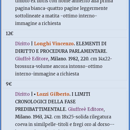
timbro ex libris con nome annerito alla prima
pagina bianca-quattro pagine leggermente
sottolineate a matita -ottimo interno-
immagine a richiesta
12€
Diritto
|
Longhi Vincenzo
.
ELEMENTI DI
DIRITTO E PROCEDURA PARLAMENTARE.
Giuffrè Editore
, Milano. 1982, 220.
cm 14x22-
brossura-volume ancora intonso-ottimo
interno-immagine a richiesta
9€
Diritto
|
▪
Lozzi Gilberto
.
I LIMITI
CRONOLOGICI DELLA FASE
PREDIBATTIMENTALE.
Giuffreè Editore
,
Milano. 1963, 242.
cm 18x25-solida rilegatura
coeva in similpelle-titoli e fregi oro al dorso--