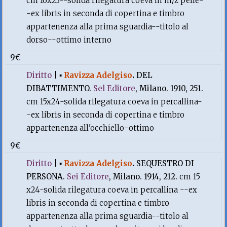
cm 16x23--solida rilegatura coeva in m/z pelle-
-ex libris in seconda di copertina e timbro
appartenenza alla prima sguardia--titolo al
dorso--ottimo interno
9€
Diritto
|
▪
Ravizza Adelgiso
.
DEL
DIBATTIMENTO.
Sel Editore
, Milano. 1910, 251.
cm 15x24-solida rilegatura coeva in percallina-
-ex libris in seconda di copertina e timbro
appartenenza all'occhiello-ottimo
9€
Diritto
|
▪
Ravizza Adelgiso
.
SEQUESTRO DI
PERSONA.
Sei Editore
, Milano. 1914, 212.
cm 15
x24-solida rilegatura coeva in percallina --ex
libris in seconda di copertina e timbro
appartenenza alla prima sguardia--titolo al