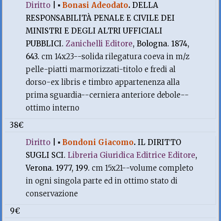
Diritto
|
▪
Bonasi Adeodato
.
DELLA
RESPONSABILITÀ PENALE E CIVILE DEI
MINISTRI E DEGLI ALTRI UFFICIALI
PUBBLICI.
Zanichelli Editore
, Bologna. 1874,
643.
cm 14x23--solida rilegatura coeva in m/z
pelle-piatti marmorizzati-titolo e fredi al
dorso-ex libris e timbro appartenenza alla
prima sguardia--cerniera anteriore debole--
ottimo interno
38€
Diritto
|
▪
Bondoni Giacomo
.
IL DIRITTO
SUGLI SCI.
Libreria Giuridica Editrice Editore
,
Verona. 1977, 199.
cm 15x21--volume completo
in ogni singola parte ed in ottimo stato di
conservazione
9€