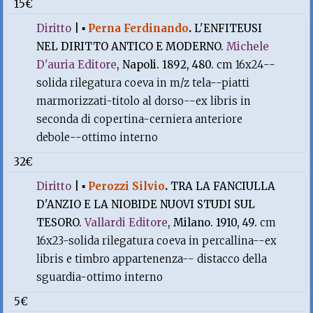
15€
Diritto
|
▪
Perna Ferdinando
.
L'ENFITEUSI
NEL DIRITTO ANTICO E MODERNO.
Michele
D'auria Editore
, Napoli. 1892, 480.
cm 16x24--
solida rilegatura coeva in m/z tela--piatti
marmorizzati-titolo al dorso--ex libris in
seconda di copertina-cerniera anteriore
debole--ottimo interno
32€
Diritto
|
▪
Perozzi Silvio
.
TRA LA FANCIULLA
D'ANZIO E LA NIOBIDE NUOVI STUDI SUL
TESORO.
Vallardi Editore
, Milano. 1910, 49.
cm
16x23-solida rilegatura coeva in percallina--ex
libris e timbro appartenenza-- distacco della
sguardia-ottimo interno
5€