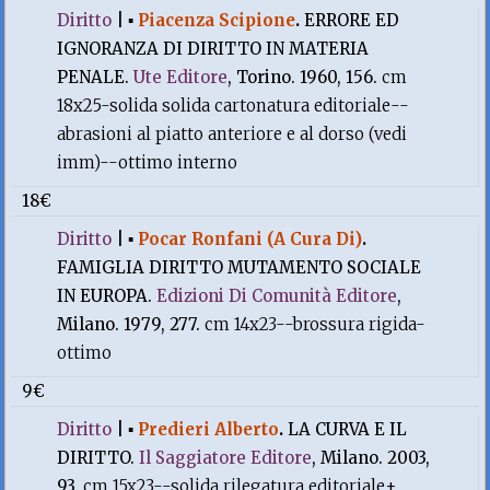
Diritto
|
▪
Piacenza Scipione
.
ERRORE ED
IGNORANZA DI DIRITTO IN MATERIA
PENALE.
Ute Editore
, Torino. 1960, 156.
cm
18x25-solida solida cartonatura editoriale--
abrasioni al piatto anteriore e al dorso (vedi
imm)--ottimo interno
18€
Diritto
|
▪
Pocar Ronfani (A Cura Di)
.
FAMIGLIA DIRITTO MUTAMENTO SOCIALE
IN EUROPA.
Edizioni Di Comunità Editore
,
Milano. 1979, 277.
cm 14x23--brossura rigida-
ottimo
9€
Diritto
|
▪
Predieri Alberto
.
LA CURVA E IL
DIRITTO.
Il Saggiatore Editore
, Milano. 2003,
93.
cm 15x23--solida rilegatura editoriale+