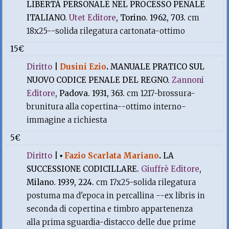
LIBERTÀ PERSONALE NEL PROCESSO PENALE
ITALIANO.
Utet Editore
, Torino. 1962, 703.
cm
18x25--solida rilegatura cartonata-ottimo
15€
Diritto
|
Dusini Ezio
.
MANUALE PRATICO SUL
NUOVO CODICE PENALE DEL REGNO.
Zannoni
Editore
, Padova. 1931, 363.
cm 1217-brossura-
brunitura alla copertina--ottimo interno-
immagine a richiesta
5€
Diritto
|
▪
Fazio Scarlata Mariano
.
LA
SUCCESSIONE CODICILLARE.
Giuffrè Editore
,
Milano. 1939, 224.
cm 17x25-solida rilegatura
postuma ma d'epoca in percallina --ex libris in
seconda di copertina e timbro appartenenza
alla prima sguardia-distacco delle due prime