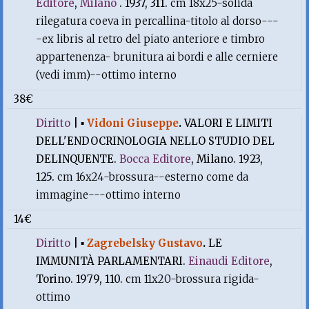
Editore
,
Milano
. 1937, 311.
cm 18x25-solida
rilegatura coeva in percallina-titolo al dorso---
-ex libris al retro del piato anteriore e timbro
appartenenza- brunitura ai bordi e alle cerniere
(vedi imm)--ottimo interno
38€
Diritto
|
▪
Vidoni Giuseppe
.
VALORI E LIMITI
DELL'ENDOCRINOLOGIA NELLO STUDIO DEL
DELINQUENTE.
Bocca Editore
, Milano. 1923,
125.
cm 16x24-brossura--esterno come da
immagine---ottimo interno
14€
Diritto
|
▪
Zagrebelsky Gustavo
.
LE
IMMUNITÀ PARLAMENTARI.
Einaudi Editore
,
Torino. 1979, 110.
cm 11x20-brossura rigida-
ottimo