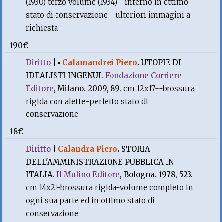
(1930) terzo volume (1934)--interno in ottimo
stato di conservazione--ulteriori immagini a
richiesta
190€
Diritto
|
▪
Calamandrei Piero
.
UTOPIE DI
IDEALISTI INGENUI.
Fondazione Corriere
Editore
, Milano. 2009, 89.
cm 12x17--brossura
rigida con alette-perfetto stato di
conservazione
18€
Diritto
|
Calandra Piero
.
STORIA
DELL'AMMINISTRAZIONE PUBBLICA IN
ITALIA.
Il Mulino Editore
, Bologna. 1978, 523.
cm 14x21-brossura rigida-volume completo in
ogni sua parte ed in ottimo stato di
conservazione