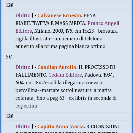
12€
Diritto
|
▪
Calvanese Ernesto
.
PENA
RIABILITATIVA E MASS MEDIA.
Franco Angeli
Editore
, Milano. 2003, 175.
cm 15x23--brossura
rigida illustrata--un nemero di telefono
annerito alla prima pagina bianca ottimo
5€
Diritto
|
▪
Candian Aurelio
.
IL PROCESSO DI
FALLIMENTO.
Cedam Editore
, Padova. 1934,
604.
cm 18x25-solida rilegatura coeva in
percallina--marcate sottolineature, a matita
colorata , fino a pag 62--ex libris in seconda di
copertina--
12€
Diritto
|
▪
Capitta Anna Maria
.
RICOGNIZIONI