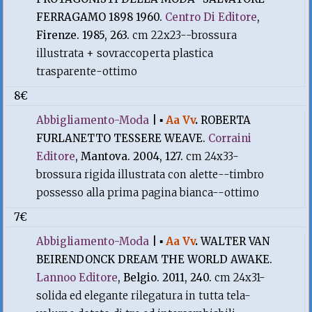
FERRAGAMO 1898 1960.
Centro Di Editore
,
Firenze. 1985, 263.
cm 22x23--brossura
illustrata + sovraccoperta plastica
trasparente-ottimo
8€
Abbigliamento-Moda
|
▪
Aa Vv
.
ROBERTA
FURLANETTO TESSERE WEAVE.
Corraini
Editore
, Mantova. 2004, 127.
cm 24x33-
brossura rigida illustrata con alette--timbro
possesso alla prima pagina bianca--ottimo
7€
Abbigliamento-Moda
|
▪
Aa Vv
.
WALTER VAN
BEIRENDONCK DREAM THE WORLD AWAKE.
Lannoo Editore
, Belgio. 2011, 240.
cm 24x31-
solida ed elegante rilegatura in tutta tela-