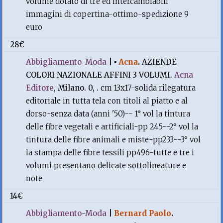
volume dotato di tre ed intercambiabili
immagini di copertina-ottimo-spedizione 9
euro
28€
Abbigliamento-Moda
|
▪
Acna
.
AZIENDE
COLORI NAZIONALE AFFINI 3 VOLUMI.
Acna
Editore
, Milano. 0, .
cm 13x17-solida rilegatura
editoriale in tutta tela con titoli al piatto e al
dorso-senza data (anni '50)-- 1° vol la tintura
delle fibre vegetali e artificiali-pp 245--2° vol la
tintura delle fibre animali e miste-pp233--3° vol
la stampa delle fibre tessili pp496-tutte e tre i
volumi presentano delicate sottolineature e
note
14€
Abbigliamento-Moda
|
Bernard Paolo
.