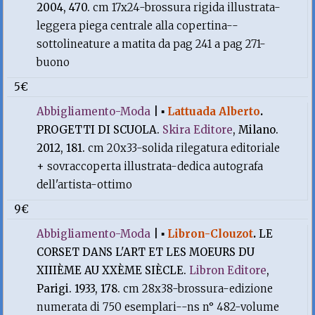
2004, 470.
cm 17x24-brossura rigida illustrata-
leggera piega centrale alla copertina--
sottolineature a matita da pag 241 a pag 271-
buono
5€
Abbigliamento-Moda
|
▪
Lattuada Alberto
.
PROGETTI DI SCUOLA.
Skira Editore
, Milano.
2012, 181.
cm 20x33-solida rilegatura editoriale
+ sovraccoperta illustrata-dedica autografa
dell'artista-ottimo
9€
Abbigliamento-Moda
|
▪
Libron-Clouzot
.
LE
CORSET DANS L'ART ET LES MOEURS DU
XIIIÈME AU XXÈME SIÈCLE.
Libron Editore
,
Parigi. 1933, 178.
cm 28x38-brossura-edizione
numerata di 750 esemplari--ns n° 482-volume