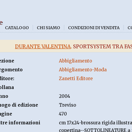
e
CATALOGO
CHI SIAMO
CONDIZIONI DI VENDITA
C
DURANTE VALENTINA
. SPORTSYSTEM TRA F
ezione
Abbigliamento
rgomento
Abbigliamento-Moda
ditore:
Zanetti Editore
ollana
nno
2004
uogo di edizione
Treviso
agine
470
ltre informazioni
cm 17x24-brossura rigida illustr
copertina--SOTTOLINEATURE a m