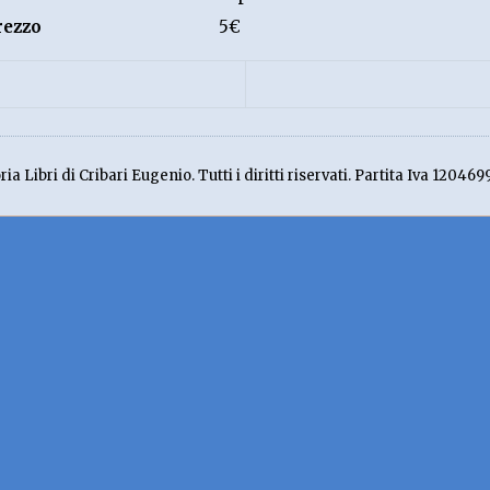
rezzo
5€
ia Libri di Cribari Eugenio. Tutti i diritti riservati. Partita Iva 120469