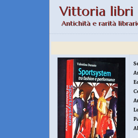
Vittoria libri
Antichità e rarità librari
S
A
E
C
A
L
P
A