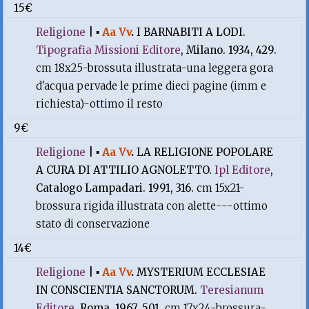
15€
Religione
|
▪
Aa Vv
.
I BARNABITI A LODI.
Tipografia Missioni Editore
, Milano. 1934, 429.
cm 18x25-brossuta illustrata-una leggera gora
d'acqua pervade le prime dieci pagine (imm e
richiesta)-ottimo il resto
9€
Religione
|
▪
Aa Vv
.
LA RELIGIONE POPOLARE
A CURA DI ATTILIO AGNOLETTO.
Ipl Editore
,
Catalogo Lampadari. 1991, 316.
cm 15x21-
brossura rigida illustrata con alette---ottimo
stato di conservazione
14€
Religione
|
▪
Aa Vv
.
MYSTERIUM ECCLESIAE
IN CONSCIENTIA SANCTORUM.
Teresianum
Editore
, Roma. 1967, 501.
cm 17x24-brossura-