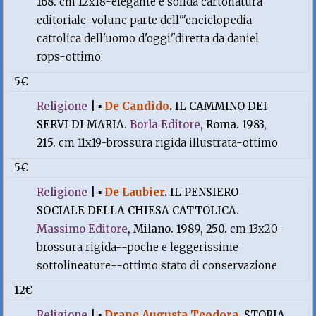
168.
cm 12x18-elegante e solida cartonatura
editoriale-volune parte dell'"enciclopedia
cattolica dell'uomo d'oggi"diretta da daniel
rops-ottimo
5€
Religione
|
▪
De Candido
.
IL CAMMINO DEI
SERVI DI MARIA.
Borla Editore
, Roma. 1983,
215.
cm 11x19-brossura rigida illustrata-ottimo
5€
Religione
|
▪
De Laubier
.
IL PENSIERO
SOCIALE DELLA CHIESA CATTOLICA.
Massimo Editore
, Milano. 1989, 250.
cm 13x20-
brossura rigida--poche e leggerissime
sottolineature--ottimo stato di conservazione
12€
Religione
|
▪
Drane Augusta Teodora
.
STORIA