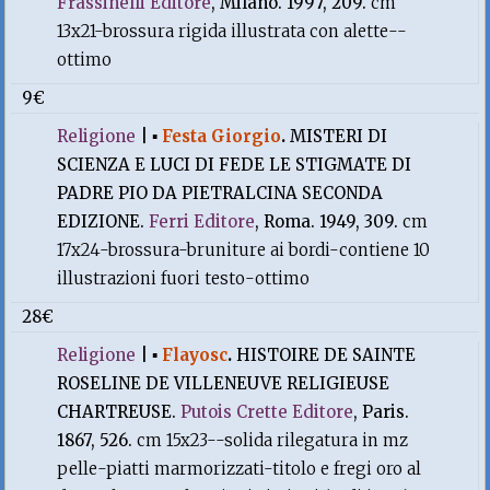
Frassinelli Editore
, Milano. 1997, 209.
cm
13x21-brossura rigida illustrata con alette--
ottimo
9€
Religione
|
▪
Festa Giorgio
.
MISTERI DI
SCIENZA E LUCI DI FEDE LE STIGMATE DI
PADRE PIO DA PIETRALCINA SECONDA
EDIZIONE.
Ferri Editore
, Roma. 1949, 309.
cm
17x24-brossura-bruniture ai bordi-contiene 10
illustrazioni fuori testo-ottimo
28€
Religione
|
▪
Flayosc
.
HISTOIRE DE SAINTE
ROSELINE DE VILLENEUVE RELIGIEUSE
CHARTREUSE.
Putois Crette Editore
, Paris.
1867, 526.
cm 15x23--solida rilegatura in mz
pelle-piatti marmorizzati-titolo e fregi oro al