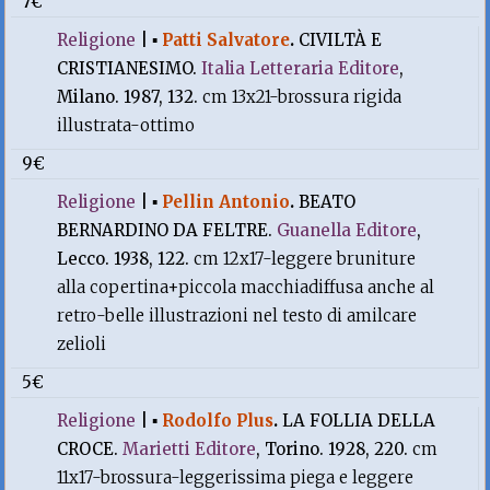
7€
Religione
|
▪
Patti Salvatore
.
CIVILTÀ E
CRISTIANESIMO.
Italia Letteraria Editore
,
Milano. 1987, 132.
cm 13x21-brossura rigida
illustrata-ottimo
9€
Religione
|
▪
Pellin Antonio
.
BEATO
BERNARDINO DA FELTRE.
Guanella Editore
,
Lecco. 1938, 122.
cm 12x17-leggere bruniture
alla copertina+piccola macchiadiffusa anche al
retro-belle illustrazioni nel testo di amilcare
zelioli
5€
Religione
|
▪
Rodolfo Plus
.
LA FOLLIA DELLA
CROCE.
Marietti Editore
, Torino. 1928, 220.
cm
11x17-brossura-leggerissima piega e leggere