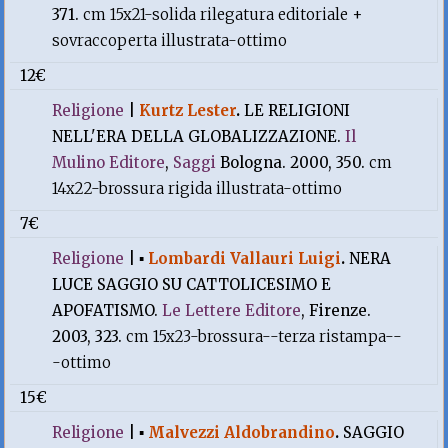
371.
cm 15x21-solida rilegatura editoriale +
sovraccoperta illustrata-ottimo
12€
Religione
|
Kurtz Lester
.
LE RELIGIONI
NELL'ERA DELLA GLOBALIZZAZIONE.
Il
Mulino Editore
,
Saggi
Bologna. 2000, 350.
cm
14x22-brossura rigida illustrata-ottimo
7€
Religione
|
▪
Lombardi Vallauri Luigi
.
NERA
LUCE SAGGIO SU CATTOLICESIMO E
APOFATISMO.
Le Lettere Editore
, Firenze.
2003, 323.
cm 15x23-brossura--terza ristampa--
-ottimo
15€
Religione
|
▪
Malvezzi Aldobrandino
.
SAGGIO