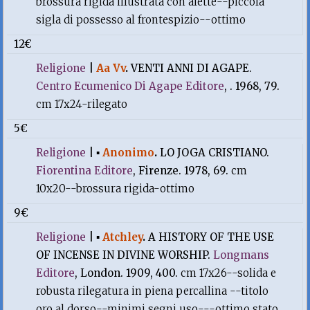
brossura rigida illustrata con alette--piccola
sigla di possesso al frontespizio--ottimo
12€
Religione
|
Aa Vv
.
VENTI ANNI DI AGAPE.
Centro Ecumenico Di Agape Editore
, . 1968, 79.
cm 17x24-rilegato
5€
Religione
|
▪
Anonimo
.
LO JOGA CRISTIANO.
Fiorentina Editore
, Firenze. 1978, 69.
cm
10x20--brossura rigida-ottimo
9€
Religione
|
▪
Atchley
.
A HISTORY OF THE USE
OF INCENSE IN DIVINE WORSHIP.
Longmans
Editore
, London. 1909, 400.
cm 17x26--solida e
robusta rilegatura in piena percallina --titolo
oro al dorso--minimi segni uso---ottimo stato