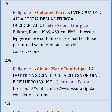
7€
Religione
|
▪
Cattaneo Enrico
.
INTRODUZIONE
ALLA STORIA DELLA LITURGIA
OCCIDENTALE.
Centro Azione Liturgica
Editore
, Roma. 1969, 469.
cm 15x21--brossura-
leggere note e sottolineature a matita diffuse
per tutto il volume-buono stato di
conservazione
23€
Religione
|
▪
Chenu Marie Dominique
.
LA
DOTTRINA SOCIALE DELLA CHIESA ORIGINE
E SVILUPPO 1891 1971.
Queriniana Editore
,
Brescia. 1977, 181.
cm 13x21--brossura rigida
con alette---ottimo
12€