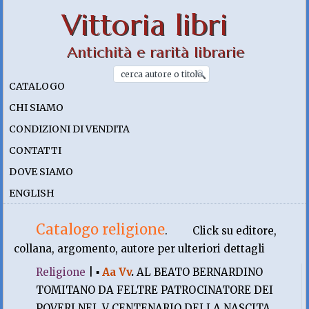
Vittoria libri
Antichità e rarità librarie
CATALOGO
CHI SIAMO
CONDIZIONI DI VENDITA
CONTATTI
DOVE SIAMO
ENGLISH
Catalogo religione
.
Click su editore,
collana, argomento, autore per ulteriori dettagli
Religione
|
▪
Aa Vv
.
AL BEATO BERNARDINO
TOMITANO DA FELTRE PATROCINATORE DEI
POVERI NEL V CENTENARIO DELLA NASCITA.