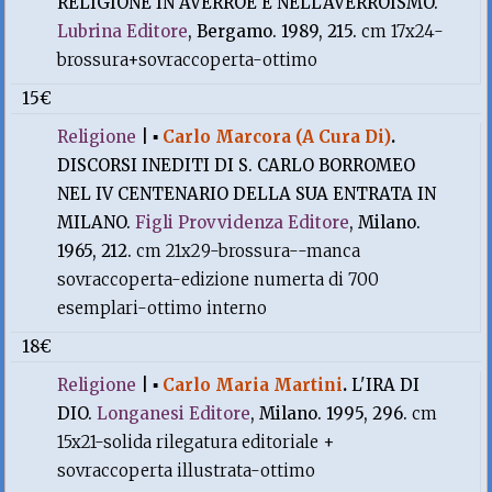
RELIGIONE IN AVERROE E NELL'AVERROISMO.
Lubrina Editore
, Bergamo. 1989, 215.
cm 17x24-
brossura+sovraccoperta-ottimo
15€
Religione
|
▪
Carlo Marcora (A Cura Di)
.
DISCORSI INEDITI DI S. CARLO BORROMEO
NEL IV CENTENARIO DELLA SUA ENTRATA IN
MILANO.
Figli Provvidenza Editore
, Milano.
1965, 212.
cm 21x29-brossura--manca
sovraccoperta-edizione numerta di 700
esemplari-ottimo interno
18€
Religione
|
▪
Carlo Maria Martini
.
L'IRA DI
DIO.
Longanesi Editore
, Milano. 1995, 296.
cm
15x21-solida rilegatura editoriale +
sovraccoperta illustrata-ottimo