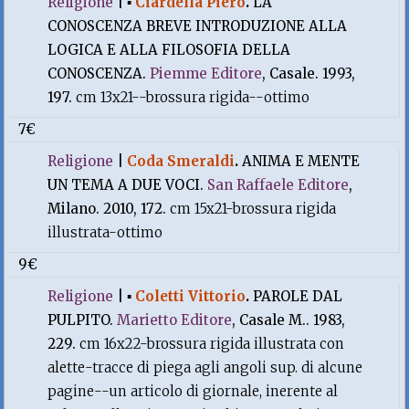
Religione
|
▪
Ciardella Piero
.
LA
CONOSCENZA BREVE INTRODUZIONE ALLA
LOGICA E ALLA FILOSOFIA DELLA
CONOSCENZA.
Piemme Editore
, Casale. 1993,
197.
cm 13x21--brossura rigida--ottimo
7€
Religione
|
Coda Smeraldi
.
ANIMA E MENTE
UN TEMA A DUE VOCI.
San Raffaele Editore
,
Milano. 2010, 172.
cm 15x21-brossura rigida
illustrata-ottimo
9€
Religione
|
▪
Coletti Vittorio
.
PAROLE DAL
PULPITO.
Marietto Editore
, Casale M.. 1983,
229.
cm 16x22-brossura rigida illustrata con
alette-tracce di piega agli angoli sup. di alcune
pagine--un articolo di giornale, inerente al