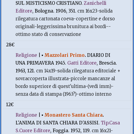
SUL MISTICISMO CRISTIANO.
Zanichelli
Editore
, Bologna. 1906, 351.
cm 16x23-solida
rilegatura cartonata coeva-copertine e dorso
originali-leggerissima brunitura ai bordi--
ottimo stato di conservazione
28€
Religione
|
▪
Mazzolari Primo
.
DIARIO DI
UNA PRIMAVERA 1945.
Gatti Editore
, Brescia.
1963, 121.
cm 14x19-solida rilegatura editoriale +
sovraccoperta illustrata-piccole mancanze al
bordo superiore di quest'ultima-(vedi imm)-
senza data di stampa (1963?)-ottimo interno
12€
Religione
|
▪
Monastero Santa Chiara
.
L'ANIMA DI SANTA CHIARA D'ASSISI.
Tip.Casa
S.Cuore Editore
, Foggia. 1952, 119.
cm 16x21-