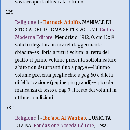
sovraccoperta illustrata-ottimo
12€
Religione
|
▪
Harnack Adolfo
.
MANUALE DI
STORIA DEL DOGMA SETTE VOLUMI.
Cultura
Moderna Editore
, Mendrisio. 1912, 0.
cm 13x19-
solida rilegatura in mz tela leggermente
sbiadita-ex libris a tutti i volumi al retro del
piatto-il primo volume presenta sottolineature
a biro non deturpanti fino a pag.96--l'ultimo
volume presenta pieghe fino a pag 60 e difetti
di fabbricazione (pagine più grandi)-- piccola
mancanza di testo a pag 7-il resto dei volumi in
ottime condizioni
78€
Religione
|
▪
Ibn'abd Al-Wahhab
.
L'UNICITÀ
DIVINA.
Fondazione Noseda Editore
, Lesa.