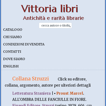
Vittoria libri
Antichità e rarità librarie
CATALOGO
CHI SIAMO
CONDIZIONI DI VENDITA
CONTATTI
DOVE SIAMO
ENGLISH
Collana Struzzi
Click su editore,
collana, argomento, autore per ulteriori dettagli
Letteratura Straniera
|
▪
Proust Marcel
.
ALL'OMBRA DELLE FANCIULLE IN FIORE.
Einaudi Editore
,
Struzzi
torino. 1978, 604.
cm