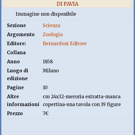
DI PAVIA
Immagine non disponibile
Sezione
Scienza
Argomento
Zoologia
Editore:
Bernardoni Editore
Collana
Anno
1858
Luogo di
Milano
edizione
Pagine
10
Altre
cm 24x32-meroria estratta-manca
informazioni
copertina-una tavola con 19 figure
Prezzo
7€