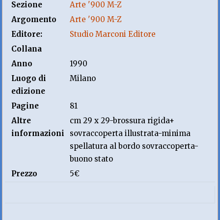
Sezione
Arte '900 M-Z
Argomento
Arte '900 M-Z
Editore:
Studio Marconi Editore
Collana
Anno
1990
Luogo di
Milano
edizione
Pagine
81
Altre
cm 29 x 29-brossura rigida+
informazioni
sovraccoperta illustrata-minima
spellatura al bordo sovraccoperta-
buono stato
Prezzo
5€