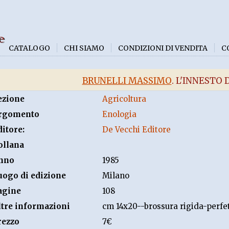
e
CATALOGO
CHI SIAMO
CONDIZIONI DI VENDITA
C
BRUNELLI MASSIMO
. L'INNESTO 
ezione
Agricoltura
rgomento
Enologia
ditore:
De Vecchi Editore
ollana
nno
1985
uogo di edizione
Milano
agine
108
ltre informazioni
cm 14x20--brossura rigida-perfet
rezzo
7€