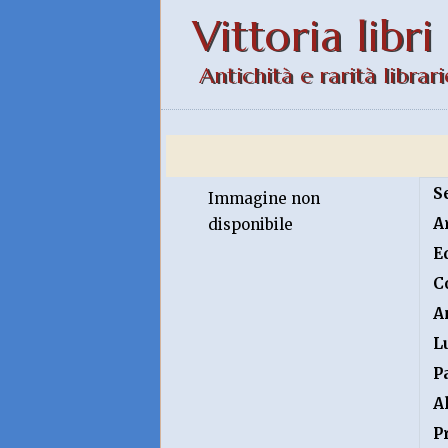
Vittoria libri
Antichità e rarità librari
S
Immagine non
A
disponibile
E
C
A
L
P
A
P