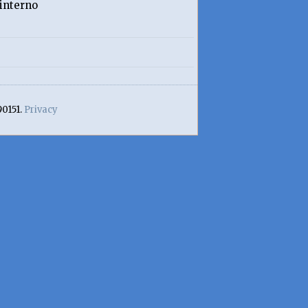
interno
90151.
Privacy