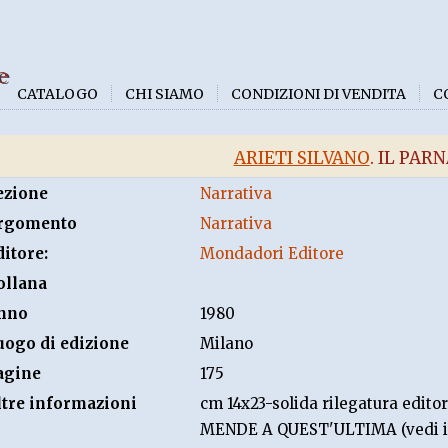
e
CATALOGO
CHI SIAMO
CONDIZIONI DI VENDITA
C
ARIETI SILVANO
. IL PAR
ezione
Narrativa
rgomento
Narrativa
ditore:
Mondadori Editore
ollana
nno
1980
uogo di edizione
Milano
agine
175
ltre informazioni
cm 14x23-solida rilegatura editor
MENDE A QUEST'ULTIMA (vedi 