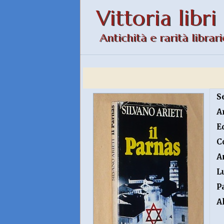
Vittoria libri
Antichità e rarità librari
S
A
E
C
A
L
P
A