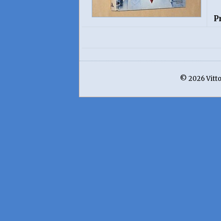
P
© 2026 Vittor