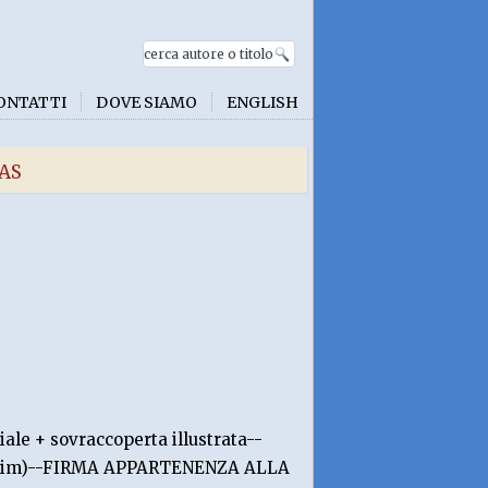
ONTATTI
DOVE SIAMO
ENGLISH
NAS
iale + sovraccoperta illustrata--
iim)--FIRMA APPARTENENZA ALLA