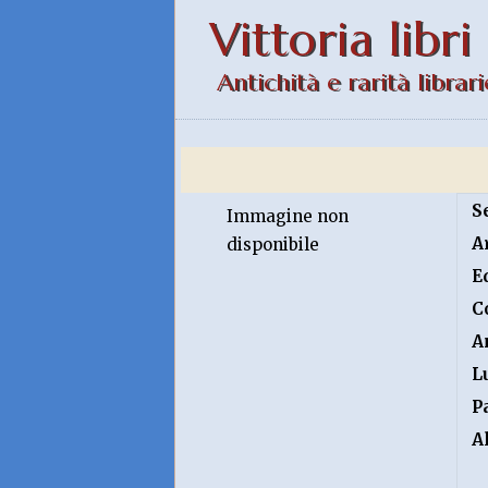
Vittoria libri
Antichità e rarità librari
S
Immagine non
A
disponibile
E
C
A
L
P
A