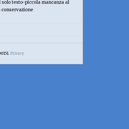
l solo testo-piccola mancanza al
o conservazione
90151.
Privacy