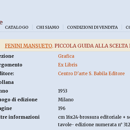
e
CATALOGO
CHI SIAMO
CONDIZIONI DI VENDITA
C
FENINI MANSUETO
. PICCOLA GUIDA ALLA SCELTA
ezione
Grafica
rgomento
Ex Libris
ditore:
Centro D'arte S. Babila Editore
ollana
nno
1953
uogo di edizione
Milano
agine
196
ltre informazioni
cm 16x24-brossura editoriale + s
tavole- edizione numerata n° 312