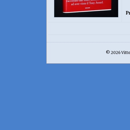
P
© 2026 Vittor