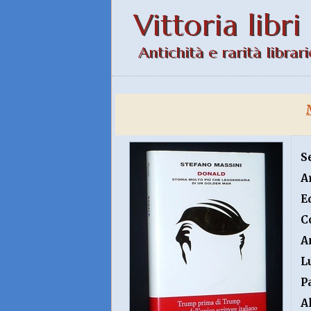
Vittoria libri
Antichità e rarità librari
S
A
E
C
A
L
P
A