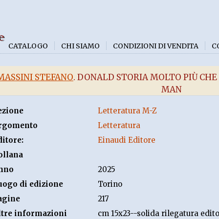
e
CATALOGO
CHI SIAMO
CONDIZIONI DI VENDITA
C
MASSINI STEFANO
. DONALD STORIA MOLTO PIÙ CH
MAN
ezione
Letteratura M-Z
rgomento
Letteratura
ditore:
Einaudi Editore
ollana
nno
2025
uogo di edizione
Torino
agine
217
ltre informazioni
cm 15x23--solida rilegatura edito