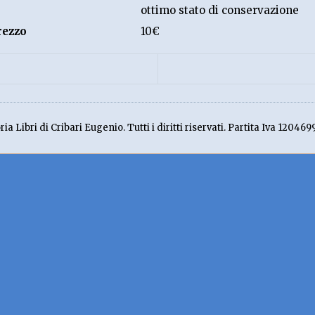
ottimo stato di conservazione
rezzo
10€
ia Libri di Cribari Eugenio. Tutti i diritti riservati. Partita Iva 120469