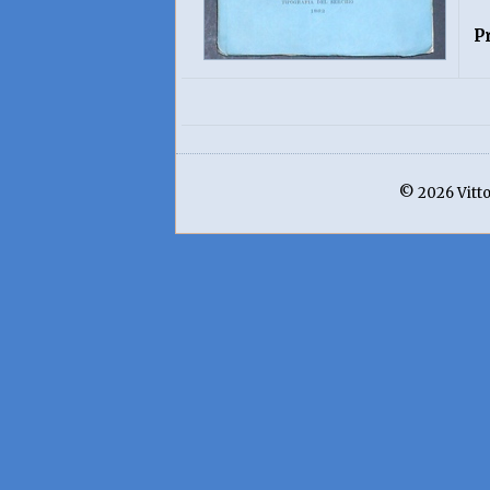
P
© 2026 Vittor