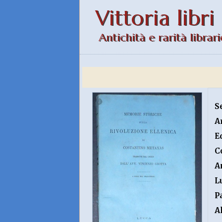
Vittoria libri
Antichità e rarità librari
S
A
E
C
A
L
P
A