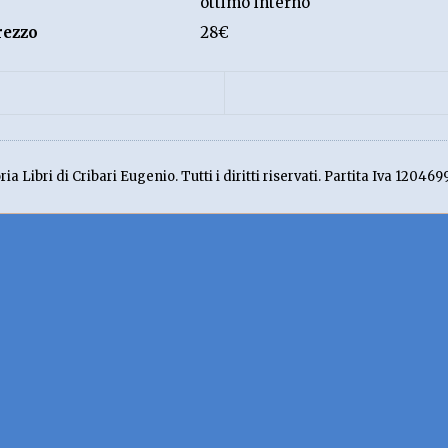
ottimo interno
rezzo
28€
ia Libri di Cribari Eugenio. Tutti i diritti riservati. Partita Iva 120469