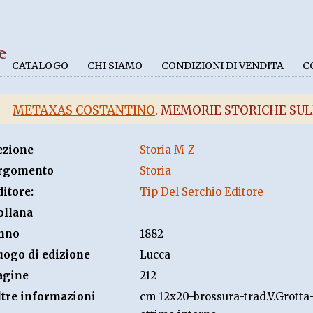
e
CATALOGO
CHI SIAMO
CONDIZIONI DI VENDITA
C
METAXAS COSTANTINO
. MEMORIE STORICHE SUL
ezione
Storia M-Z
rgomento
Storia
ditore:
Tip Del Serchio Editore
ollana
nno
1882
uogo di edizione
Lucca
agine
212
ltre informazioni
cm 12x20-brossura-trad.V.Grotta-