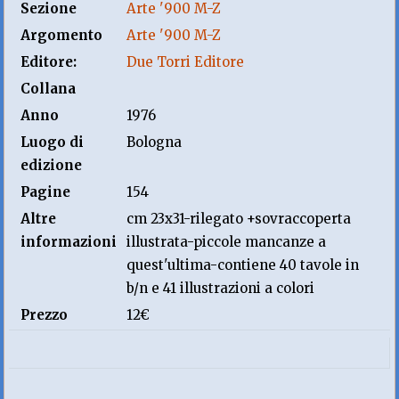
Sezione
Arte '900 M-Z
Argomento
Arte '900 M-Z
Editore:
Due Torri Editore
Collana
Anno
1976
Luogo di
Bologna
edizione
Pagine
154
Altre
cm 23x31-rilegato +sovraccoperta
informazioni
illustrata-piccole mancanze a
quest'ultima-contiene 40 tavole in
b/n e 41 illustrazioni a colori
Prezzo
12€