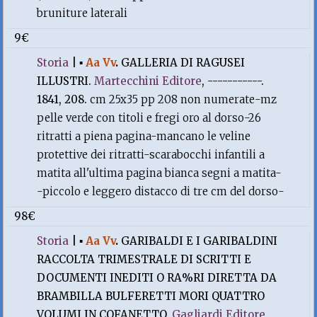
bruniture laterali
9€
Storia
|
▪
Aa Vv
.
GALLERIA DI RAGUSEI
ILLUSTRI.
Martecchini Editore
, -----------.
1841, 208.
cm 25x35 pp 208 non numerate-mz
pelle verde con titoli e fregi oro al dorso-26
ritratti a piena pagina-mancano le veline
protettive dei ritratti-scarabocchi infantili a
matita all'ultima pagina bianca segni a matita-
-piccolo e leggero distacco di tre cm del dorso-
98€
Storia
|
▪
Aa Vv
.
GARIBALDI E I GARIBALDINI
RACCOLTA TRIMESTRALE DI SCRITTI E
DOCUMENTI INEDITI O RA%RI DIRETTA DA
BRAMBILLA BULFERETTI MORI QUATTRO
VOLUMI IN COFANETTO.
Gagliardi Editore
,