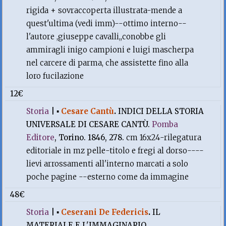
rigida + sovraccoperta illustrata-mende a
quest'ultima (vedi imm)--ottimo interno--
l'autore ,giuseppe cavalli,,conobbe gli
ammiragli inigo campioni e luigi mascherpa
nel carcere di parma, che assistette fino alla
loro fucilazione
12€
Storia
|
▪
Cesare Cantù
.
INDICI DELLA STORIA
UNIVERSALE DI CESARE CANTÙ.
Pomba
Editore
, Torino. 1846, 278.
cm 16x24-rilegatura
editoriale in mz pelle-titolo e fregi al dorso----
lievi arrossamenti all'interno marcati a solo
poche pagine --esterno come da immagine
48€
Storia
|
▪
Ceserani De Federicis
.
IL
MATERIALE E L'IMMAGINARIO