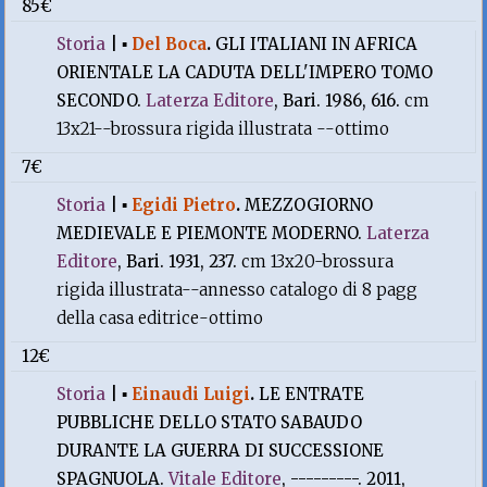
85€
Storia
|
▪
Del Boca
.
GLI ITALIANI IN AFRICA
ORIENTALE LA CADUTA DELL'IMPERO TOMO
SECONDO.
Laterza Editore
, Bari. 1986, 616.
cm
13x21--brossura rigida illustrata --ottimo
7€
Storia
|
▪
Egidi Pietro
.
MEZZOGIORNO
MEDIEVALE E PIEMONTE MODERNO.
Laterza
Editore
, Bari. 1931, 237.
cm 13x20-brossura
rigida illustrata--annesso catalogo di 8 pagg
della casa editrice-ottimo
12€
Storia
|
▪
Einaudi Luigi
.
LE ENTRATE
PUBBLICHE DELLO STATO SABAUDO
DURANTE LA GUERRA DI SUCCESSIONE
SPAGNUOLA.
Vitale Editore
, ---------. 2011,