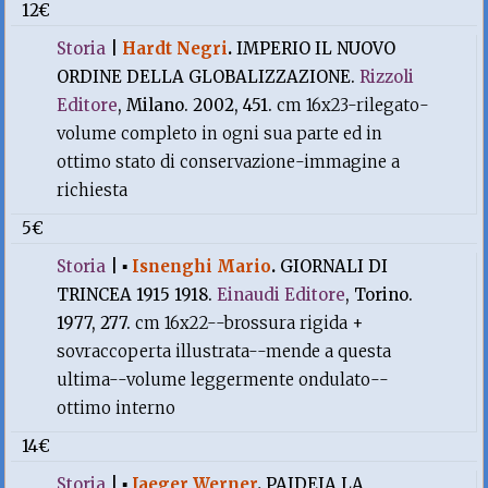
12€
Storia
|
Hardt Negri
.
IMPERIO IL NUOVO
ORDINE DELLA GLOBALIZZAZIONE.
Rizzoli
Editore
, Milano. 2002, 451.
cm 16x23-rilegato-
volume completo in ogni sua parte ed in
ottimo stato di conservazione-immagine a
richiesta
5€
Storia
|
▪
Isnenghi Mario
.
GIORNALI DI
TRINCEA 1915 1918.
Einaudi Editore
, Torino.
1977, 277.
cm 16x22--brossura rigida +
sovraccoperta illustrata--mende a questa
ultima--volume leggermente ondulato--
ottimo interno
14€
Storia
|
▪
Jaeger Werner
.
PAIDEIA LA