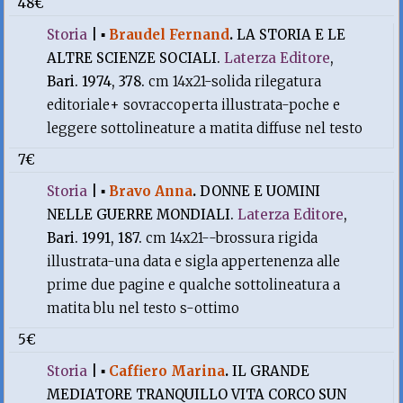
48€
Storia
|
▪
Braudel Fernand
.
LA STORIA E LE
ALTRE SCIENZE SOCIALI.
Laterza Editore
,
Bari. 1974, 378.
cm 14x21-solida rilegatura
editoriale+ sovraccoperta illustrata-poche e
leggere sottolineature a matita diffuse nel testo
7€
Storia
|
▪
Bravo Anna
.
DONNE E UOMINI
NELLE GUERRE MONDIALI.
Laterza Editore
,
Bari. 1991, 187.
cm 14x21--brossura rigida
illustrata-una data e sigla appertenenza alle
prime due pagine e qualche sottolineatura a
matita blu nel testo s-ottimo
5€
Storia
|
▪
Caffiero Marina
.
IL GRANDE
MEDIATORE TRANQUILLO VITA CORCO SUN