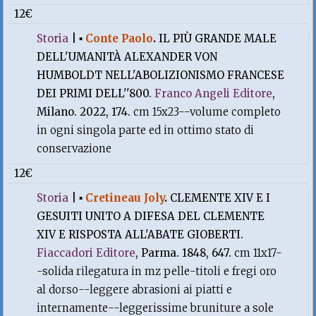
12€
Storia
|
▪
Conte Paolo
.
IL PIÙ GRANDE MALE
DELL'UMANITÀ ALEXANDER VON
HUMBOLDT NELL'ABOLIZIONISMO FRANCESE
DEI PRIMI DELL''800.
Franco Angeli Editore
,
Milano. 2022, 174.
cm 15x23--volume completo
in ogni singola parte ed in ottimo stato di
conservazione
12€
Storia
|
▪
Cretineau Joly
.
CLEMENTE XIV E I
GESUITI UNITO A DIFESA DEL CLEMENTE
XIV E RISPOSTA ALL'ABATE GIOBERTI.
Fiaccadori Editore
, Parma. 1848, 647.
cm 11x17-
-solida rilegatura in mz pelle-titoli e fregi oro
al dorso--leggere abrasioni ai piatti e
internamente--leggerissime bruniture a sole