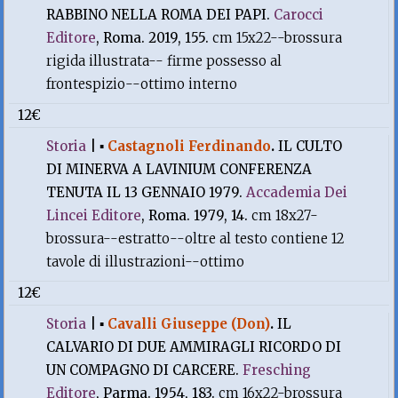
RABBINO NELLA ROMA DEI PAPI.
Carocci
Editore
, Roma. 2019, 155.
cm 15x22--brossura
rigida illustrata-- firme possesso al
frontespizio--ottimo interno
12€
Storia
|
▪
Castagnoli Ferdinando
.
IL CULTO
DI MINERVA A LAVINIUM CONFERENZA
TENUTA IL 13 GENNAIO 1979.
Accademia Dei
Lincei Editore
, Roma. 1979, 14.
cm 18x27-
brossura--estratto--oltre al testo contiene 12
tavole di illustrazioni--ottimo
12€
Storia
|
▪
Cavalli Giuseppe (Don)
.
IL
CALVARIO DI DUE AMMIRAGLI RICORDO DI
UN COMPAGNO DI CARCERE.
Fresching
Editore
, Parma. 1954, 183.
cm 16x22-brossura