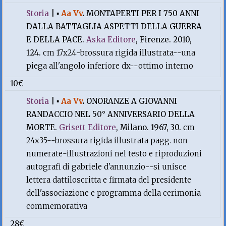
Storia
|
▪
Aa Vv
.
MONTAPERTI PER I 750 ANNI
DALLA BATTAGLIA ASPETTI DELLA GUERRA
E DELLA PACE.
Aska Editore
, Firenze. 2010,
124.
cm 17x24-brossura rigida illustrata--una
piega all'angolo inferiore dx--ottimo interno
10€
Storia
|
▪
Aa Vv
.
ONORANZE A GIOVANNI
RANDACCIO NEL 50° ANNIVERSARIO DELLA
MORTE.
Grisett Editore
, Milano. 1967, 30.
cm
24x35--brossura rigida illustrata pagg. non
numerate-illustrazioni nel testo e riproduzioni
autografi di gabriele d'annunzio--si unisce
lettera dattiloscritta e firmata del presidente
dell'associazione e programma della cerimonia
commemorativa
28€