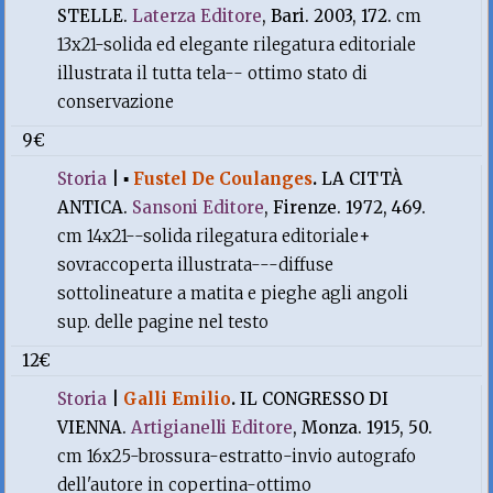
STELLE.
Laterza Editore
, Bari. 2003, 172.
cm
13x21-solida ed elegante rilegatura editoriale
illustrata il tutta tela-- ottimo stato di
conservazione
9€
Storia
|
▪
Fustel De Coulanges
.
LA CITTÀ
ANTICA.
Sansoni Editore
, Firenze. 1972, 469.
cm 14x21--solida rilegatura editoriale+
sovraccoperta illustrata---diffuse
sottolineature a matita e pieghe agli angoli
sup. delle pagine nel testo
12€
Storia
|
Galli Emilio
.
IL CONGRESSO DI
VIENNA.
Artigianelli Editore
, Monza. 1915, 50.
cm 16x25-brossura-estratto-invio autografo
dell'autore in copertina-ottimo