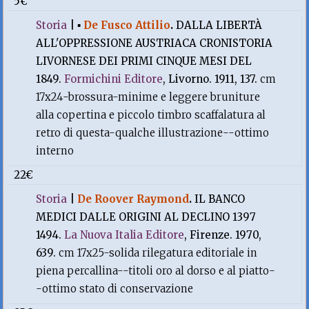
5€
Storia
|
▪
De Fusco Attilio
.
DALLA LIBERTÀ
ALL'OPPRESSIONE AUSTRIACA CRONISTORIA
LIVORNESE DEI PRIMI CINQUE MESI DEL
1849.
Formichini Editore
, Livorno. 1911, 137.
cm
17x24-brossura-minime e leggere bruniture
alla copertina e piccolo timbro scaffalatura al
retro di questa-qualche illustrazione--ottimo
interno
22€
Storia
|
De Roover Raymond
.
IL BANCO
MEDICI DALLE ORIGINI AL DECLINO 1397
1494.
La Nuova Italia Editore
, Firenze. 1970,
639.
cm 17x25-solida rilegatura editoriale in
piena percallina--titoli oro al dorso e al piatto-
-ottimo stato di conservazione