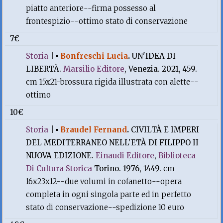
piatto anteriore--firma possesso al
frontespizio--ottimo stato di conservazione
7€
Storia
|
▪
Bonfreschi Lucia
.
UN'IDEA DI
LIBERTÀ.
Marsilio Editore
, Venezia. 2021, 459.
cm 15x21-brossura rigida illustrata con alette--
ottimo
10€
Storia
|
▪
Braudel Fernand
.
CIVILTÀ E IMPERI
DEL MEDITERRANEO NELL'ETÀ DI FILIPPO II
NUOVA EDIZIONE.
Einaudi Editore
,
Biblioteca
Di Cultura Storica
Torino. 1976, 1449.
cm
16x23x12--due volumi in cofanetto--opera
completa in ogni singola parte ed in perfetto
stato di conservazione--spedizione 10 euro