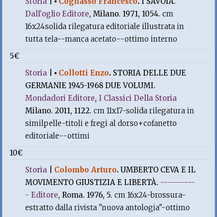
Storia
|
▪
Cognasso Francesco
.
I SAVOIA.
Dall'oglio Editore
, Milano. 1971, 1054.
cm
16x24solida rilegatura editoriale illustrata in
tutta tela--manca acetato--ottimo interno
5€
Storia
|
▪
Collotti Enzo
.
STORIA DELLE DUE
GERMANIE 1945-1968 DUE VOLUMI.
Mondadori Editore
,
I Classici Della Storia
Milano. 2011, 1122.
cm 11x17-solida rilegatura in
similpelle-titoli e fregi al dorso+cofanetto
editoriale--ottimi
10€
Storia
|
Colombo Arturo
.
UMBERTO CEVA E IL
MOVIMENTO GIUSTIZIA E LIBERTÀ.
----------
- Editore
, Roma. 1976, 5.
cm 16x24-brossura-
estratto dalla rivista "nuova antologia"-ottimo