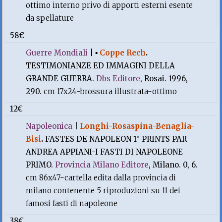
ottimo interno privo di apporti esterni esente
da spellature
58€
Guerre Mondiali
|
▪
Coppe Rech
.
TESTIMONIANZE ED IMMAGINI DELLA
GRANDE GUERRA.
Dbs Editore
, Rosai. 1996,
290.
cm 17x24-brossura illustrata-ottimo
12€
Napoleonica
|
Longhi-Rosaspina-Benaglia-
Bisi
.
FASTES DE NAPOLEON 1° PRINTS PAR
ANDREA APPIANI-I FASTI DI NAPOLEONE
PRIMO.
Provincia Milano Editore
, Milano. 0, 6.
cm 86x47-cartella edita dalla provincia di
milano contenente 5 riproduzioni su 11 dei
famosi fasti di napoleone
38€