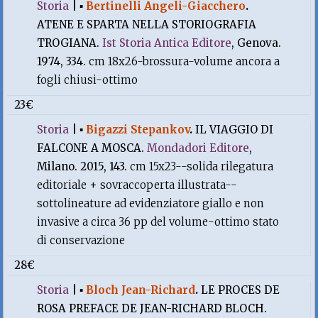
Storia
|
▪
Bertinelli Angeli-Giacchero
.
ATENE E SPARTA NELLA STORIOGRAFIA
TROGIANA.
Ist Storia Antica Editore
, Genova.
1974, 334.
cm 18x26-brossura-volume ancora a
fogli chiusi-ottimo
23€
Storia
|
▪
Bigazzi Stepankov
.
IL VIAGGIO DI
FALCONE A MOSCA.
Mondadori Editore
,
Milano. 2015, 143.
cm 15x23--solida rilegatura
editoriale + sovraccoperta illustrata--
sottolineature ad evidenziatore giallo e non
invasive a circa 36 pp del volume-ottimo stato
di conservazione
28€
Storia
|
▪
Bloch Jean-Richard
.
LE PROCES DE
ROSA PREFACE DE JEAN-RICHARD BLOCH.