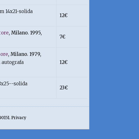
m 14x21-solida
12€
tore
, Milano. 1995,
7€
tore
, Milano. 1979,
a autografa
12€
8x25--solida
23€
90151. Privacy