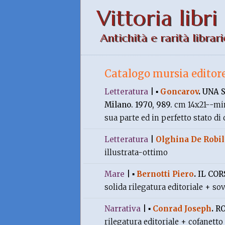
Vittoria libri
Antichità e rarità librari
Catalogo mursia editor
Letteratura
|
▪
Goncarov
.
UNA 
Milano. 1970, 989.
cm 14x21--min
sua parte ed in perfetto stato d
Letteratura
|
Olghina De Robil
illustrata-ottimo
Mare
|
▪
Bernotti Piero
.
IL COR
solida rilegatura editoriale + s
Narrativa
|
▪
Conrad Joseph
.
R
rilegatura editoriale + cofanett