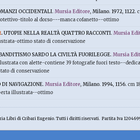
OMANZI OCCIDENTALI.
Mursia Editore
, Milano. 1972, 1122.
c
protettivo-titolo al dorso---manca cofanetto--ottimo
t
.
UTOPIE NELLA REALTÀ QUATTRO RACCONTI.
Mursia Edi
ustrata-ottimo stato di conservazione
 BANDITISMO SARDO LA CIVILTÀ FUORILEGGE.
Mursia Edi
lustrata con alette-contiene 39 fotografie fuori testo--dedic
stato di conservazione
 DI NAVIGAZIONE.
Mursia Editore
, Milano. 1994, 1156.
cm 1
perta illustrata--ottimo
ia Libri di Cribari Eugenio. Tutti i diritti riservati. Partita Iva 120469