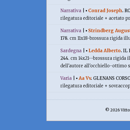
Narrativa
|
▪
Conrad Joseph
.
R
rilegatura editoriale + acetato 
Narrativa
|
▪
Strindberg Augus
178.
cm 11x18-brossura rigida ill
Sardegna
|
▪
Ledda Alberto
.
IL
244.
cm 14x21--brossura rigida il
dell'autore all'occhiello-ottimo 
Varia
|
▪
Aa Vv
.
GLENANS CORSO
rilegatura editoriale + sovracco
© 2026 Vittor