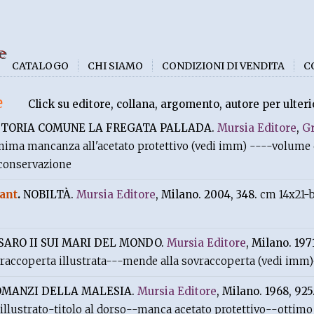
e
CATALOGO
CHI SIAMO
CONDIZIONI DI VENDITA
C
e
Click su editore, collana, argomento, autore per ulteri
STORIA COMUNE LA FREGATA PALLADA.
Mursia Editore
,
Gr
ima mancanza all'acetato protettivo (vedi imm) ----volume
i conservazione
ant
.
NOBILTÀ.
Mursia Editore
, Milano. 2004, 348.
cm 14x21-b
SARO II SUI MARI DEL MONDO.
Mursia Editore
, Milano. 197
ovraccoperta illustrata---mende alla sovraccoperta (vedi imm
OMANZI DELLA MALESIA.
Mursia Editore
, Milano. 1968, 925
o illustrato-titolo al dorso--manca acetato protettivo--ottimo