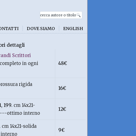
ONTATTI
DOVE SIAMO
ENGLISH
ori dettagli
andi Scrittori
 completo in ogni
48€
rossura rigida
16€
1, 199.
cm 14x21-
12€
)---ottimo interno
.
cm 14x21-solida
9€
 interno