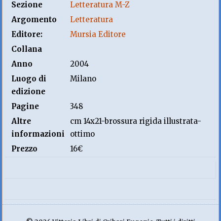
Sezione
Letteratura M-Z
Argomento
Letteratura
Editore:
Mursia Editore
Collana
Anno
2004
Luogo di
Milano
edizione
Pagine
348
Altre
cm 14x21-brossura rigida illustrata-
informazioni
ottimo
Prezzo
16€