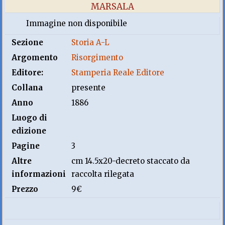
MARSALA
Immagine non disponibile
Sezione
Storia A-L
Argomento
Risorgimento
Editore:
Stamperia Reale Editore
Collana
presente
Anno
1886
Luogo di
edizione
Pagine
3
Altre
cm 14.5x20-decreto staccato da
informazioni
raccolta rilegata
Prezzo
9€