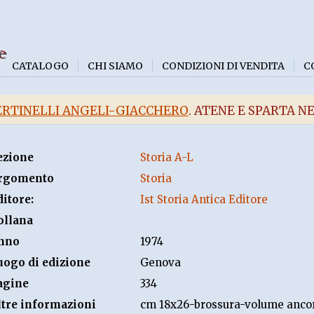
e
CATALOGO
CHI SIAMO
CONDIZIONI DI VENDITA
C
ERTINELLI ANGELI-GIACCHERO
. ATENE E SPARTA 
ezione
Storia A-L
rgomento
Storia
ditore:
Ist Storia Antica Editore
ollana
nno
1974
uogo di edizione
Genova
agine
334
ltre informazioni
cm 18x26-brossura-volume ancora