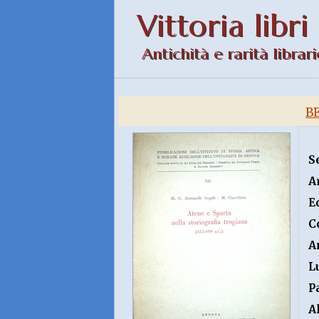
Vittoria libri
Antichità e rarità librari
B
S
A
E
C
A
L
P
A