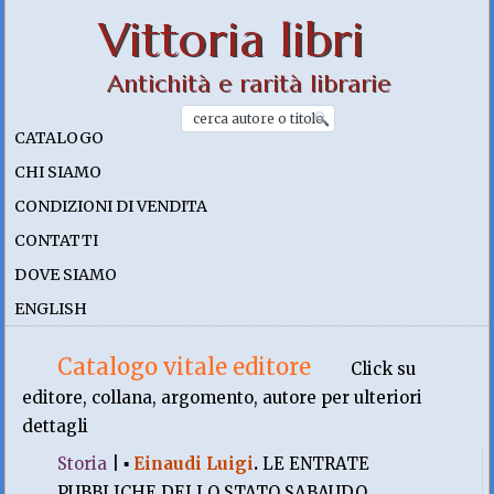
Vittoria libri
Antichità e rarità librarie
CATALOGO
CHI SIAMO
CONDIZIONI DI VENDITA
CONTATTI
DOVE SIAMO
ENGLISH
Catalogo vitale editore
Click su
editore, collana, argomento, autore per ulteriori
dettagli
Storia
|
▪
Einaudi Luigi
.
LE ENTRATE
PUBBLICHE DELLO STATO SABAUDO