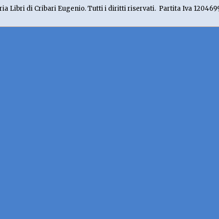
ia Libri di Cribari Eugenio. Tutti i diritti riservati. Partita Iva 120469