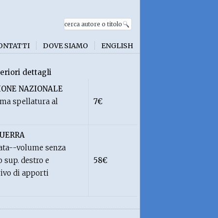
ONTATTI
DOVE SIAMO
ENGLISH
eriori dettagli
IONE NAZIONALE
ma spellatura al
7€
GUERRA
rata--volume senza
 sup. destro e
58€
ivo di apporti