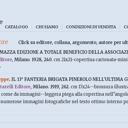
e
CATALOGO
CHI SIAMO
CONDIZIONI DI VENDITA
C
ore
Click su editore, collana, argomento, autore per ult
MAZZA EDIZIONE A TOTALE BENEFICIO DELLA ASSOCIAZ
ditore
, Milano. 1928, 240.
cm 21x21-copertina cartonata-mini
o
eppe
.
IL 13° FANTERIA BRIGATA PINEROLO NELL'ULTIMA 
tarelli Editore
, Milano. 1919, 262.
cm 17x24--brossura illust
o come da immagini--leggera piega alla copertina nell''angolo
--numerose immagini fotografiche nel testo ottimo interno pr