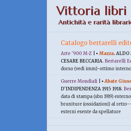
Vittoria libri
Antichità e rarità librari
Catalogo bertarelli edit
Arte '900 M-Z
|
▪
Mazza
.
ALDO 
CESARE BECCARIA.
Bertarelli E
dorso (vedi imm)-ottimo intern
Guerre Mondiali
|
▪
Abate Gius
D'INDIPENDENZA 1915 1918.
Ber
data di stampa (sbn 1919) estern
bruniture (ossidazioni) al retro
esterni esente da spellature