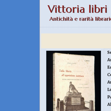
Vittoria libri
Antichità e rarità librari
S
A
E
C
A
L
P
A