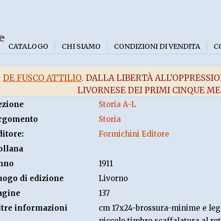
e
CATALOGO
CHI SIAMO
CONDIZIONI DI VENDITA
C
DE FUSCO ATTILIO
. DALLA LIBERTÀ ALL'OPPRESSI
LIVORNESE DEI PRIMI CINQUE MES
ezione
Storia A-L
rgomento
Storia
ditore:
Formichini Editore
ollana
nno
1911
uogo di edizione
Livorno
agine
137
ltre informazioni
cm 17x24-brossura-minime e legg
piccolo timbro scaffalatura al re