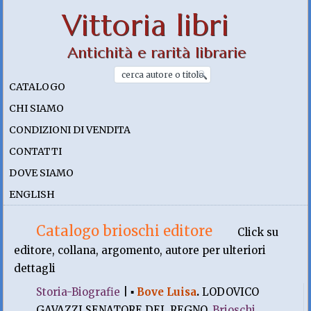
Vittoria libri
Antichità e rarità librarie
CATALOGO
CHI SIAMO
CONDIZIONI DI VENDITA
CONTATTI
DOVE SIAMO
ENGLISH
Catalogo brioschi editore
Click su
editore, collana, argomento, autore per ulteriori
dettagli
Storia-Biografie
|
▪
Bove Luisa
.
LODOVICO
GAVAZZI SENATORE DEL REGNO.
Brioschi