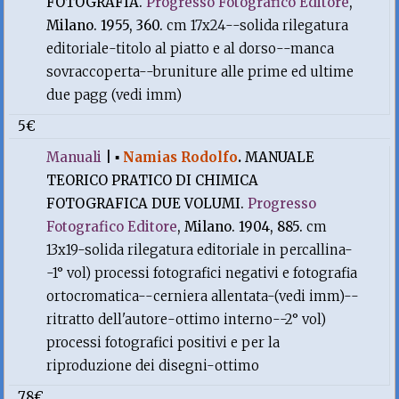
FOTOGRAFIA.
Progresso Fotografico Editore
,
Milano. 1955, 360.
cm 17x24--solida rilegatura
editoriale-titolo al piatto e al dorso--manca
sovraccoperta--bruniture alle prime ed ultime
due pagg (vedi imm)
5€
Manuali
|
▪
Namias Rodolfo
.
MANUALE
TEORICO PRATICO DI CHIMICA
FOTOGRAFICA DUE VOLUMI.
Progresso
Fotografico Editore
, Milano. 1904, 885.
cm
13x19-solida rilegatura editoriale in percallina-
-1° vol) processi fotografici negativi e fotografia
ortocromatica--cerniera allentata-(vedi imm)--
ritratto dell'autore-ottimo interno--2° vol)
processi fotografici positivi e per la
riproduzione dei disegni-ottimo
78€