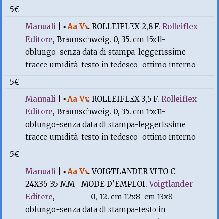
5€
Manuali
|
▪
Aa Vv
.
ROLLEIFLEX 2,8 F.
Rolleiflex
Editore
, Braunschweig. 0, 35.
cm 15x11-
oblungo-senza data di stampa-leggerissime
tracce umidità-testo in tedesco-ottimo interno
5€
Manuali
|
▪
Aa Vv
.
ROLLEIFLEX 3,5 F.
Rolleiflex
Editore
, Braunschweig. 0, 35.
cm 15x11-
oblungo-senza data di stampa-leggerissime
tracce umidità-testo in tedesco-ottimo interno
5€
Manuali
|
▪
Aa Vv
.
VOIGTLANDER VITO C
24X36-35 MM--MODE D'EMPLOI.
Voigtlander
Editore
, ---------. 0, 12.
cm 12x8-cm 13x8-
oblungo-senza data di stampa-testo in