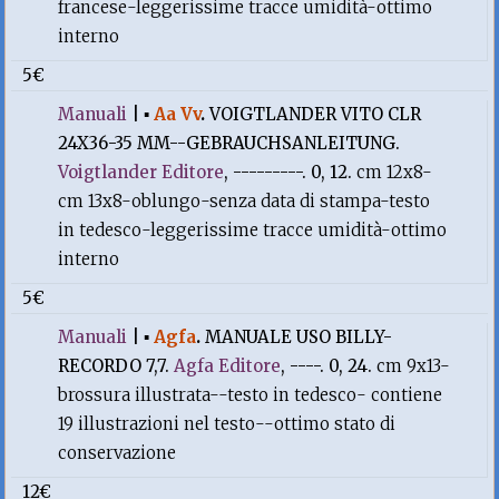
francese-leggerissime tracce umidità-ottimo
interno
5€
Manuali
|
▪
Aa Vv
.
VOIGTLANDER VITO CLR
24X36-35 MM--GEBRAUCHSANLEITUNG.
Voigtlander Editore
, ---------. 0, 12.
cm 12x8-
cm 13x8-oblungo-senza data di stampa-testo
in tedesco-leggerissime tracce umidità-ottimo
interno
5€
Manuali
|
▪
Agfa
.
MANUALE USO BILLY-
RECORDO 7,7.
Agfa Editore
, ----. 0, 24.
cm 9x13-
brossura illustrata--testo in tedesco- contiene
19 illustrazioni nel testo--ottimo stato di
conservazione
12€