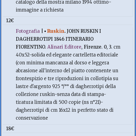
catalogo della mostra milano 1994 ottimo-
immagine a richiesta
12€
Fotografia
|
▪
Ruskin
.
JOHN RUSKIN I
DAGHERROTIPI 1846 ITINERARIO
FIORENTINO.
Alinari Editore
, Firenze. 0, 3.
cm
40x52-solida ed elegante cartelletta editoriale
(con minima mancanza al dorso e leggera
abrasione all'interno del piatto contenente un
frontespizio e tre riproduzioni in collotipia su
lastre d'argento 925 °/°° di dagherrotipi della
collezione ruskin-senza data di stampa-
tiratura limitata di 500 copie (ns n°21)-
dagherrotipi di cm 16x12 in perfetto stato di
conservazione
18€