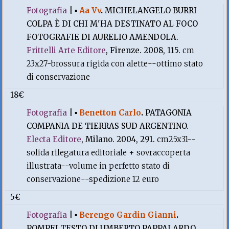
Fotografia
|
▪
Aa Vv
.
MICHELANGELO BURRI
COLPA È DI CHI M'HA DESTINATO AL FOCO
FOTOGRAFIE DI AURELIO AMENDOLA.
Frittelli Arte Editore
, Firenze. 2008, 115.
cm
23x27-brossura rigida con alette--ottimo stato
di conservazione
18€
Fotografia
|
▪
Benetton Carlo
.
PATAGONIA
COMPANIA DE TIERRAS SUD ARGENTINO.
Electa Editore
, Milano. 2004, 291.
cm25x31--
solida rilegatura editoriale + sovraccoperta
illustrata--volume in perfetto stato di
conservazione--spedizione 12 euro
5€
Fotografia
|
▪
Berengo Gardin Gianni
.
POMPEI TESTO DI UMBERTO PAPPALARDO.