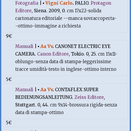
Fotografia
|
▪
Vigni Carlo
.
PALIO.
Protagon
Editore
, Siena. 2009, 0.
cm 17x22-solida
cartonatura editoriale --manca sovraccoperta-
-ottimo-immagine a richiesta
9€
Manuali
|
▪
Aa Vv
.
CANONET ELECTRIC EYE
CAMERA.
Canon Editore
, Tokio. 0, 25.
cm 15x11-
oblungo-senza data di stampa-leggerissime
tracce umidità-testo in inglese-ottimo interno
5€
Manuali
|
▪
Aa Vv
.
CONTAFLEX SUPER
BEDIENUNGSANLEITUNG.
Zeiss Editore
,
Stuttgart. 0, 44.
cm 9x14-brossura rigida-senza
data di stampa-ottimo
5€