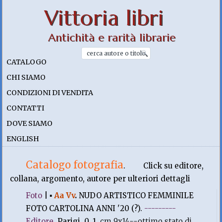
Vittoria libri
Antichità e rarità librarie
CATALOGO
CHI SIAMO
CONDIZIONI DI VENDITA
CONTATTI
DOVE SIAMO
ENGLISH
Catalogo fotografia
.
Click su editore,
collana, argomento, autore per ulteriori dettagli
Foto
|
▪
Aa Vv
.
NUDO ARTISTICO FEMMINILE
FOTO CARTOLINA ANNI '20 (?).
---------
Editore
, Parigi. 0, 1.
cm 9x14--ottimo stato di