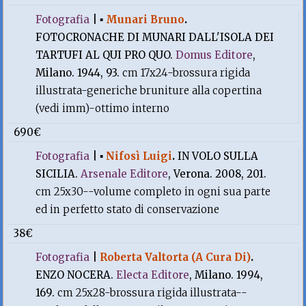
Fotografia
|
▪
Munari Bruno
.
FOTOCRONACHE DI MUNARI DALL'ISOLA DEI
TARTUFI AL QUI PRO QUO.
Domus Editore
,
Milano. 1944, 93.
cm 17x24-brossura rigida
illustrata-generiche bruniture alla copertina
(vedi imm)-ottimo interno
690€
Fotografia
|
▪
Nifosì Luigi
.
IN VOLO SULLA
SICILIA.
Arsenale Editore
, Verona. 2008, 201.
cm 25x30--volume completo in ogni sua parte
ed in perfetto stato di conservazione
38€
Fotografia
|
Roberta Valtorta (A Cura Di)
.
ENZO NOCERA.
Electa Editore
, Milano. 1994,
169.
cm 25x28-brossura rigida illustrata--