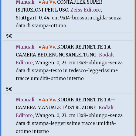
Manuali
|
▪
Aa Vv
.
CONTAFLEX SUPER
ISTRUZIONI PER L'USO.
Zeiss Editore
,
Stuttgart. 0, 44.
cm 9x14-brossura rigida-senza
data di stampa-ottimo
5€
Manuali
|
▪
Aa Vv
.
KODAK RETINETTE 1 A--
CAMERA BEDIENUNGSANLEITUNG.
Kodak
Editore
, Wangen. 0, 23.
cm 13x8-oblungo-senza
data di stampa-testo in tedesco-leggerissime
tracce umidità-ottimo interno
5€
Manuali
|
▪
Aa Vv
.
KODAK RETINETTE 1 A--
CAMERA MANUALE D'ISTRUZIONE.
Kodak
Editore
, Wangen. 0, 23.
cm 13x8-oblungo-senza
data di stampa-leggerissime tracce umidità-
ottimo interno