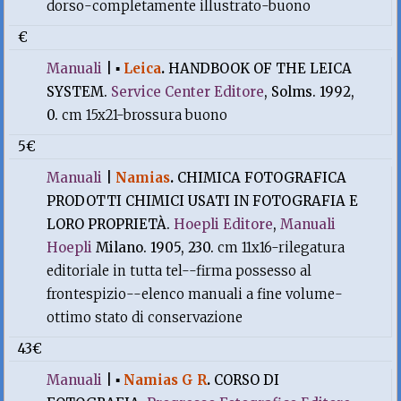
dorso-completamente illustrato-buono
€
Manuali
|
▪
Leica
.
HANDBOOK OF THE LEICA
SYSTEM.
Service Center Editore
, Solms. 1992,
0.
cm 15x21-brossura buono
5€
Manuali
|
Namias
.
CHIMICA FOTOGRAFICA
PRODOTTI CHIMICI USATI IN FOTOGRAFIA E
LORO PROPRIETÀ.
Hoepli Editore
,
Manuali
Hoepli
Milano. 1905, 230.
cm 11x16-rilegatura
editoriale in tutta tel--firma possesso al
frontespizio--elenco manuali a fine volume-
ottimo stato di conservazione
43€
Manuali
|
▪
Namias G R
.
CORSO DI