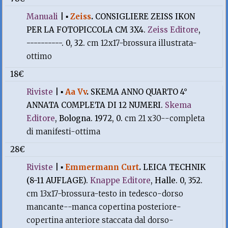
Manuali
|
▪
Zeiss
.
CONSIGLIERE ZEISS IKON
PER LA FOTOPICCOLA CM 3X4.
Zeiss Editore
,
----------. 0, 32.
cm 12x17-brossura illustrata-
ottimo
18€
Riviste
|
▪
Aa Vv
.
SKEMA ANNO QUARTO 4°
ANNATA COMPLETA DI 12 NUMERI.
Skema
Editore
, Bologna. 1972, 0.
cm 21 x30--completa
di manifesti-ottima
28€
Riviste
|
▪
Emmermann Curt
.
LEICA TECHNIK
(8-11 AUFLAGE).
Knappe Editore
, Halle. 0, 352.
cm 13x17-brossura-testo in tedesco-dorso
mancante--manca copertina posteriore-
copertina anteriore staccata dal dorso-