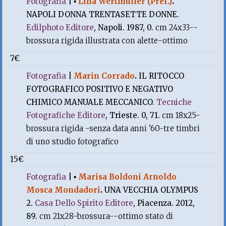
Fotografia
|
▪
Lina Wertmuller (Pref.)
.
NAPOLI DONNA TRENTASETTE DONNE.
Edilphoto Editore
, Napoli. 1987, 0.
cm 24x33--
brossura rigida illustrata con alette-ottimo
7€
Fotografia
|
Marin Corrado
.
IL RITOCCO
FOTOGRAFICO POSITIVO E NEGATIVO
CHIMICO MANUALE MECCANICO.
Tecniche
Fotografiche Editore
, Trieste. 0, 71.
cm 18x25-
brossura rigida -senza data anni '60-tre timbri
di uno studio fotografico
15€
Fotografia
|
▪
Marisa Boldoni Arnoldo
Mosca Mondadori
.
UNA VECCHIA OLYMPUS
2.
Casa Dello Spirito Editore
, Piacenza. 2012,
89.
cm 21x28-brossura--ottimo stato di