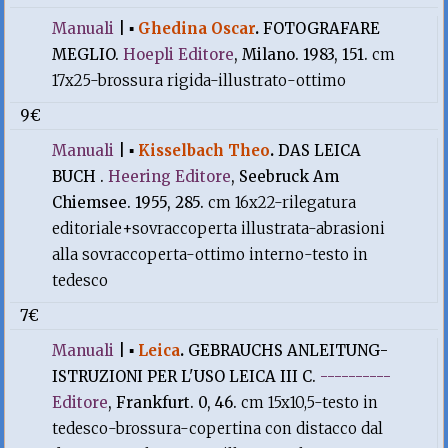
Manuali
|
▪
Ghedina Oscar
.
FOTOGRAFARE
MEGLIO.
Hoepli Editore
, Milano. 1983, 151.
cm
17x25-brossura rigida-illustrato-ottimo
9€
Manuali
|
▪
Kisselbach Theo
.
DAS LEICA
BUCH .
Heering Editore
, Seebruck Am
Chiemsee. 1955, 285.
cm 16x22-rilegatura
editoriale+sovraccoperta illustrata-abrasioni
alla sovraccoperta-ottimo interno-testo in
tedesco
7€
Manuali
|
▪
Leica
.
GEBRAUCHS ANLEITUNG-
ISTRUZIONI PER L'USO LEICA III C.
----------
Editore
, Frankfurt. 0, 46.
cm 15x10,5-testo in
tedesco-brossura-copertina con distacco dal