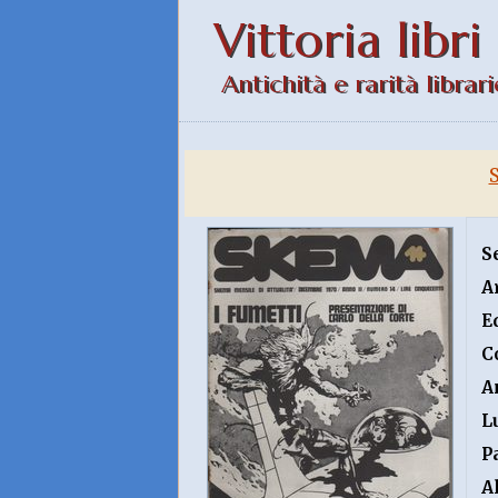
Vittoria libri
Antichità e rarità librari
S
A
E
C
A
L
P
A