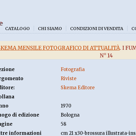
e
CATALOGO
CHI SIAMO
CONDIZIONI DI VENDITA
C
SKEMA MENSILE FOTOGRAFICO DI ATTUALITÀ
. I F
N° 14
ezione
Fotografia
rgomento
Riviste
ditore:
Skema Editore
ollana
nno
1970
uogo di edizione
Bologna
agine
58
ltre informazioni
cm 21 x30-brossura illustrata-i