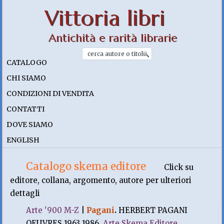
Vittoria libri
Antichità e rarità librarie
CATALOGO
CHI SIAMO
CONDIZIONI DI VENDITA
CONTATTI
DOVE SIAMO
ENGLISH
Catalogo skema editore
Click su
editore, collana, argomento, autore per ulteriori
dettagli
Arte '900 M-Z
|
Pagani
.
HERBERT PAGANI
OEUVRES 1963 1986.
Arte Skema Editore
,