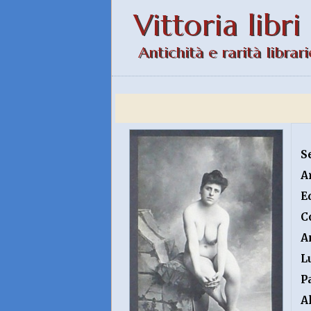
Vittoria libri
Antichità e rarità librari
S
A
E
C
A
L
P
A