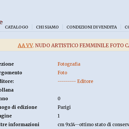
e
CATALOGO
CHI SIAMO
CONDIZIONI DI VENDITA
C
AA VV
. NUDO ARTISTICO FEMMINILE FOTO CA
ezione
Fotografia
rgomento
Foto
ditore:
--------- Editore
ollana
nno
0
uogo di edizione
Parigi
agine
1
ltre informazioni
cm 9x14--ottimo stato di conse