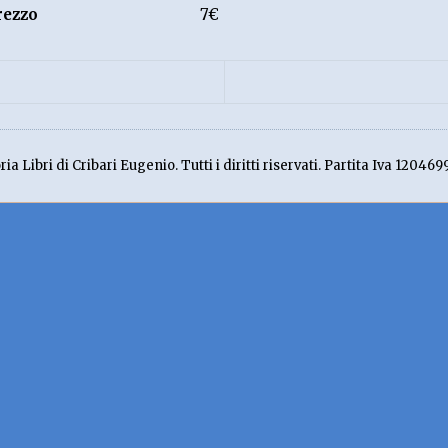
rezzo
7€
ia Libri di Cribari Eugenio. Tutti i diritti riservati. Partita Iva 120469