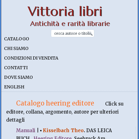
Vittoria libri
Antichità e rarità librarie
CATALOGO
CHI SIAMO
CONDIZIONI DI VENDITA
CONTATTI
DOVE SIAMO
ENGLISH
Catalogo heering editore
Click su
editore, collana, argomento, autore per ulteriori
dettagli
Manuali
|
▪
Kisselbach Theo
.
DAS LEICA
BUCH .
Heering Editore
, Seebruck Am