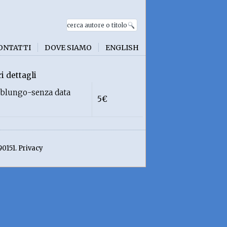
ONTATTI
DOVE SIAMO
ENGLISH
i dettagli
oblungo-senza data
5€
90151. Privacy