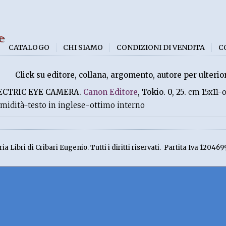
e
CATALOGO
CHI SIAMO
CONDIZIONI DI VENDITA
C
Click su editore, collana, argomento, autore per ulterior
ECTRIC EYE CAMERA.
Canon Editore
, Tokio. 0, 25.
cm 15x11-
midità-testo in inglese-ottimo interno
ia Libri di Cribari Eugenio. Tutti i diritti riservati. Partita Iva 120469