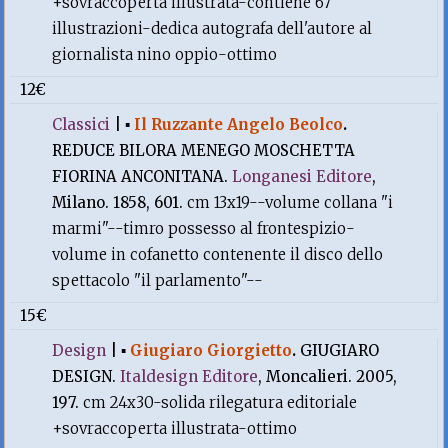
+sovraccoperta illustrata-contiene 67
illustrazioni-dedica autografa dell'autore al
giornalista nino oppio-ottimo
12€
Classici
|
▪
Il Ruzzante Angelo Beolco
.
REDUCE BILORA MENEGO MOSCHETTA
FIORINA ANCONITANA.
Longanesi Editore
,
Milano. 1858, 601.
cm 13x19--volume collana "i
marmi"--timro possesso al frontespizio-
volume in cofanetto contenente il disco dello
spettacolo "il parlamento"--
15€
Design
|
▪
Giugiaro Giorgietto
.
GIUGIARO
DESIGN.
Italdesign Editore
, Moncalieri. 2005,
197.
cm 24x30-solida rilegatura editoriale
+sovraccoperta illustrata-ottimo