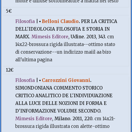
molte e diffuse sottolineature a matita nel testo
5€
Filosofia
|
▪
Belloni Claudio
.
PER LA CRITICA
DELL'IDEOLOGIA FILOSOFIA E STORIA IN
MARX.
Mimesis Editore
, Udine. 2013, 343.
cm
14x22-brossura rigida illustrata--ottimo stato
di conservazione--un indirizzo maiil aa biro
all'ultima pagina
12€
Filosofia
|
▪
Carrozzini Giovanni
.
SIMONDONIANA COMMENTO STORICO
CRITICO ANALITICO DE L'INDIVIDUAZIONE
ALLA LUCE DELLE NOZIONI DI FORMA E
D'INFORMAZIONE VOLUME SECONDO.
Mimesis Editore
, Milano. 2011, 220.
cm 14x21-
brossura rigida illustrata con alette-ottimo