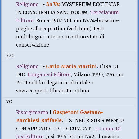
Religione
|
▪
Aa Vv
.
MYSTERIUM ECCLESIAE
IN CONSCIENTIA SANCTORUM.
Teresianum
Editore
, Roma. 1967, 501.
cm 17x24-brossura-
pieghe alla copertina-(vedi imm)-testi
multilingue-interno in ottimo stato di
conservazione
32€
Religione
|
▪
Carlo Maria Martini
.
L'IRA DI
DIO.
Longanesi Editore
, Milano. 1995, 296.
cm
15x21-solida rilegatura editoriale +
sovraccoperta illustrata-ottimo
7€
Risorgimento
|
Gasperoni Gaetano-
Barchiesi Raffaele
.
JESI NEL RISORGIMENTO
CON APPENDICI DI DOCUMENTI.
Comune Di
Jesi Editore
, Jesi. 1915, 71.
cm 17x25-brossura-