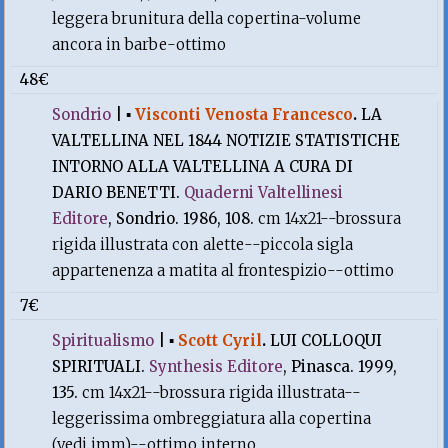
leggera brunitura della copertina-volume
ancora in barbe-ottimo
48€
Sondrio
|
▪
Visconti Venosta Francesco
.
LA
VALTELLINA NEL 1844 NOTIZIE STATISTICHE
INTORNO ALLA VALTELLINA A CURA DI
DARIO BENETTI.
Quaderni Valtellinesi
Editore
, Sondrio. 1986, 108.
cm 14x21--brossura
rigida illustrata con alette--piccola sigla
appartenenza a matita al frontespizio--ottimo
7€
Spiritualismo
|
▪
Scott Cyril
.
LUI COLLOQUI
SPIRITUALI.
Synthesis Editore
, Pinasca. 1999,
135.
cm 14x21--brossura rigida illustrata--
leggerissima ombreggiatura alla copertina
(vedi imm)--ottimo interno