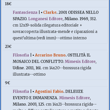
18€
Fantascienza
|
▪
Clarke
.
2001 ODISSEA NELLO
SPAZIO.
Longanesi Editore
, Milano. 1969, 332.
cm 12x19-solida rilegatura editoriale +
sovraccoperta illustrata-mende e riparazioni a
quest'ultima (vedi imm)--ottimo interno
23€
Filosofia
|
▪
Accarino Bruno
.
OSTILITÀ IL
MOSAICO DEL CONFLITTO.
Mimesis Editore
,
Udine. 2011, 161.
cm 14x20--brossura rigida
illustrata--ottimo
9€
Filosofia
|
▪
Agostini Fabio
.
DELEUZE
EVENTO E IMMANENZA.
Mimesis Editore
,
Milano. 2003, 125.
cm 14x21--brossura rigida--