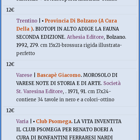
12€
Trentino
|
▪
Provincia Di Bolzano (A Cura
Della )
.
BIOTOPI IN ALTO ADIGE LA FAUNA
SECONDA EDIZIONE.
Athesia Editore
, Bolzano.
1992, 279.
cm 15x21-brossura rigida illustrata-
perfetto
12€
Varese
|
Bascapè Giacomo
.
MOROSOLO DI
VARESE NOTE DI STORIA E DI ARTE.
Società
St. Varesina Editore
, . 1971, 91.
cm 17x24-
contiene 34 tavole in nero e a colori-ottino
12€
Varia
|
▪
Club Psomega
.
LA VITA INVENTITA
IL CLUB PSOMEGA PER RENATO BOERI A
CURA DI BONFANTINI FERRARESI NARDI