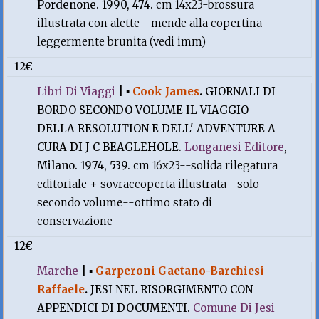
Pordenone. 1990, 474.
cm 14x23-brossura
illustrata con alette--mende alla copertina
leggermente brunita (vedi imm)
12€
Libri Di Viaggi
|
▪
Cook James
.
GIORNALI DI
BORDO SECONDO VOLUME IL VIAGGIO
DELLA RESOLUTION E DELL' ADVENTURE A
CURA DI J C BEAGLEHOLE.
Longanesi Editore
,
Milano. 1974, 539.
cm 16x23--solida rilegatura
editoriale + sovraccoperta illustrata--solo
secondo volume--ottimo stato di
conservazione
12€
Marche
|
▪
Garperoni Gaetano-Barchiesi
Raffaele
.
JESI NEL RISORGIMENTO CON
APPENDICI DI DOCUMENTI.
Comune Di Jesi