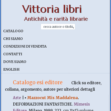
Vittoria libri
Antichità e rarità librarie
CATALOGO
CHI SIAMO
CONDIZIONI DI VENDITA
CONTATTI
DOVE SIAMO
ENGLISH
Catalogo esi editore
Click su editore,
collana, argomento, autore per ulteriori dettagli
Arte
|
▪
Mazzocut Mis Maddalena
.
DEFORMAZIONI FANTASTICHE.
Mimesis
Editore
, Milano. 1999, 222.
cm 11x17-volume