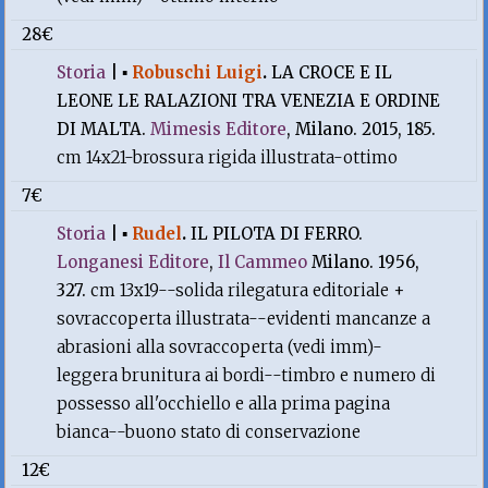
28€
Storia
|
▪
Robuschi Luigi
.
LA CROCE E IL
LEONE LE RALAZIONI TRA VENEZIA E ORDINE
DI MALTA.
Mimesis Editore
, Milano. 2015, 185.
cm 14x21-brossura rigida illustrata-ottimo
7€
Storia
|
▪
Rudel
.
IL PILOTA DI FERRO.
Longanesi Editore
,
Il Cammeo
Milano. 1956,
327.
cm 13x19--solida rilegatura editoriale +
sovraccoperta illustrata--evidenti mancanze a
abrasioni alla sovraccoperta (vedi imm)-
leggera brunitura ai bordi--timbro e numero di
possesso all'occhiello e alla prima pagina
bianca--buono stato di conservazione
12€