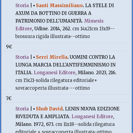
Storia
|
▪
Santi Massimiliano
.
LA STELE DI
AXUM DA BOTTINO DI GUERRA A
PATRIMONIO DELL'UMANITÀ.
Mimesis
Editore
, Udine. 2014, 262.
cm 14x21cm 13x19--
brossura rigida illustrata--ottimo
9€
Storia
|
▪
Serri Mirella
.
UOMINI CONTRO LA
LUNGA MARCIA DELL'ANTIFEMMINISMO IN
ITALIA.
Longanesi Editore
, Milano. 2023, 216.
cm 15x21-solida rilegatura editoriale+
sovraccoperta illustrata---ottimo
7€
Storia
|
▪
Shub David
.
LENIN NUOVA EDIZIONE
RIVEDUTA E AMPLIATA.
Longanesi Editore
,
Milano. 1972, 673.
cm 11x18--solida rilegatura
editoriale + sovraccoperta illustrata-ottimo