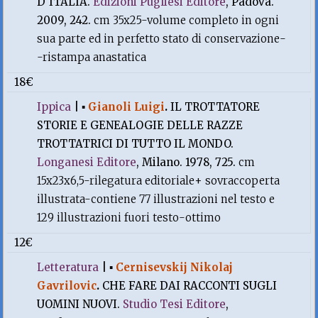
D'ITALIA.
Edizioni Pugliesi Editore
, Padova.
2009, 242.
cm 35x25-volume completo in ogni
sua parte ed in perfetto stato di conservazione-
-ristampa anastatica
18€
Ippica
|
▪
Gianoli Luigi
.
IL TROTTATORE
STORIE E GENEALOGIE DELLE RAZZE
TROTTATRICI DI TUTTO IL MONDO.
Longanesi Editore
, Milano. 1978, 725.
cm
15x23x6,5-rilegatura editoriale+ sovraccoperta
illustrata-contiene 77 illustrazioni nel testo e
129 illustrazioni fuori testo-ottimo
12€
Letteratura
|
▪
Cernisevskij Nikolaj
Gavrilovic
.
CHE FARE DAI RACCONTI SUGLI
UOMINI NUOVI.
Studio Tesi Editore
,