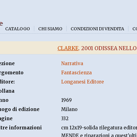
e
CATALOGO
CHI SIAMO
CONDIZIONI DI VENDITA
C
CLARKE
. 2001 ODISSEA NELLO
ezione
Narrativa
rgomento
Fantascienza
ditore:
Longanesi Editore
ollana
nno
1969
uogo di edizione
Milano
agine
332
ltre informazioni
cm 12x19-solida rilegatura editor
MENDE e riparazioni a quest'ult