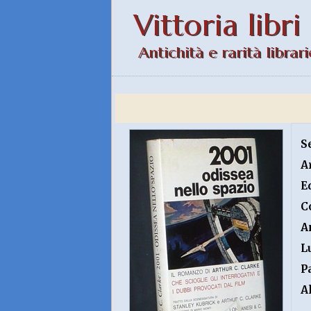
Vittoria libri
Antichità e rarità librari
S
A
E
C
A
L
P
A