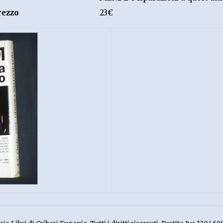
rezzo
23€