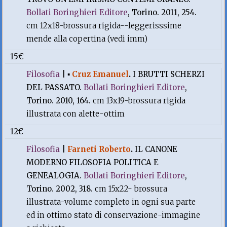
Bollati Boringhieri Editore
, Torino. 2011, 254.
cm 12x18-brossura rigida--leggerisssime
mende alla copertina (vedi imm)
15€
Filosofia
|
▪
Cruz Emanuel
.
I BRUTTI SCHERZI
DEL PASSATO.
Bollati Boringhieri Editore
,
Torino. 2010, 164.
cm 13x19-brossura rigida
illustrata con alette-ottim
12€
Filosofia
|
Farneti Roberto
.
IL CANONE
MODERNO FILOSOFIA POLITICA E
GENEALOGIA.
Bollati Boringhieri Editore
,
Torino. 2002, 318.
cm 15x22- brossura
illustrata-volume completo in ogni sua parte
ed in ottimo stato di conservazione-immagine