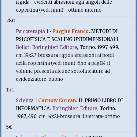
rigida--evidenti abrasioni agli angoli delle
copertina (vedi imm)--ottimo interno
28€
Psicoterapia
|
▪
Purghè Franco
.
METODI DI
PSICOFISICA E SCALING UNIDIMENSIONALI.
Bollati Boringhieri Editore
, Torino. 1997, 499.
cm 19x27-brossura rigida-abrasioni ai bordi
della copertina (vedi imm)-fino a pag114 il
volume presenta alcune sottolineature ad
evidenziatore-buono
15€
Scienza
|
Curnow Curran
.
IL PRIMO LIBRO DI
INFORMATICA.
Boringhieri Editore
, Torino.
1987, 490.
cm 14x21-brossura illustrata-ottimo
5€