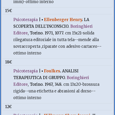
imm)-ottimo interno
15€
Psicoterapia
|
▪
Ellenberger Henry
.
LA
SCOPERTA DELL'INCONSCIO.
Boringhieri
Editore
, Torino. 1971, 1077.
cm 15x21-solida
rilegatura editoriale in tutta tela--mende alla
sovraccoperta ,riparate con adesivo cartaceo--
ottimo interno
18€
Psicoterapia
|
▪
Foulkes
.
ANALISI
TERAPEUTICA DI GRUPPO.
Boringhieri
Editore
, Torino. 1967, 348.
cm 13x20-brossura
rigida--una etichetta e abrasioni al dorso--
ottimo interno
12€