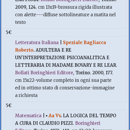
2009, 124.
cm 13x19-brossura rigida illustrata
con alette---diffuse sottolineature a matita nel
testo
5€
Letteratura Italiana
|
Speziale Bagliacca
Roberto
.
ADULTERA E RE
UN'INTERPRETAZIONE PSICOANALITICA E
LETTERARIA DI MADAME BOVARY E RE LEAR.
Bollati Boringhieri Editore
, Torino. 2000, 177.
cm 15x22-volume completo in ogni sua parte
ed in ottimo stato di conservazione-immagine
a richiesta
5€
Matematica
|
▪
Aa Vv
.
LA LOGICA DEL TEMPO
A CURA DI CLAUDIO PIZZI.
Boringhieri