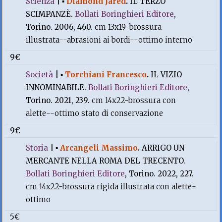
Scienza
|
▪
Diamond Jared
.
IL TERZO
SCIMPANZÈ.
Bollati Boringhieri Editore
,
Torino. 2006, 460.
cm 13x19-brossura
illustrata--abrasioni ai bordi--ottimo interno
9€
Società
|
▪
Torchiani Francesco
.
IL VIZIO
INNOMINABILE.
Bollati Boringhieri Editore
,
Torino. 2021, 239.
cm 14x22-brossura con
alette--ottimo stato di conservazione
9€
Storia
|
▪
Arcangeli Massimo
.
ARRIGO UN
MERCANTE NELLA ROMA DEL TRECENTO.
Bollati Boringhieri Editore
, Torino. 2022, 227.
cm 14x22-brossura rigida illustrata con alette-
ottimo
5€