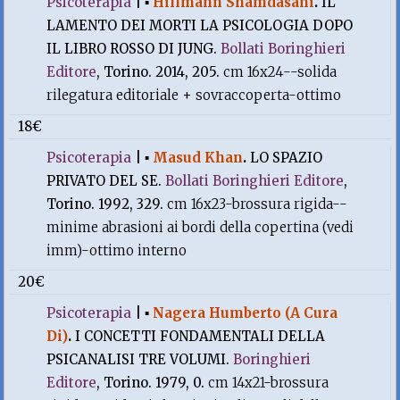
Psicoterapia
|
▪
Hillmann Shamdasani
.
IL
LAMENTO DEI MORTI LA PSICOLOGIA DOPO
IL LIBRO ROSSO DI JUNG.
Bollati Boringhieri
Editore
, Torino. 2014, 205.
cm 16x24--solida
rilegatura editoriale + sovraccoperta-ottimo
18€
Psicoterapia
|
▪
Masud Khan
.
LO SPAZIO
PRIVATO DEL SE.
Bollati Boringhieri Editore
,
Torino. 1992, 329.
cm 16x23-brossura rigida--
minime abrasioni ai bordi della copertina (vedi
imm)-ottimo interno
20€
Psicoterapia
|
▪
Nagera Humberto (A Cura
Di)
.
I CONCETTI FONDAMENTALI DELLA
PSICANALISI TRE VOLUMI.
Boringhieri
Editore
, Torino. 1979, 0.
cm 14x21-brossura