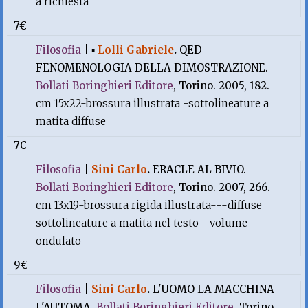
a richiesta
7€
Filosofia
|
▪
Lolli Gabriele
.
QED
FENOMENOLOGIA DELLA DIMOSTRAZIONE.
Bollati Boringhieri Editore
, Torino. 2005, 182.
cm 15x22-brossura illustrata -sottolineature a
matita diffuse
7€
Filosofia
|
Sini Carlo
.
ERACLE AL BIVIO.
Bollati Boringhieri Editore
, Torino. 2007, 266.
cm 13x19-brossura rigida illustrata---diffuse
sottolineature a matita nel testo--volume
ondulato
9€
Filosofia
|
Sini Carlo
.
L'UOMO LA MACCHINA
L'AUTOMA.
Bollati Boringhieri Editore
, Torino.