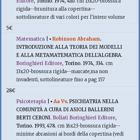
Editore
, Torino. 1974, 410.
cm 13x20-brossura
rigida--brunitura alla copertina--
sottolineature di vari colori per l'intero volume
5€
Matematica
|
▪
Robinson Abraham
.
INTRODUZIONE ALLA TEORIA DEI MODELLI
E ALLA METAMATEMATICA DELL'ALGEBRA.
Boringhieri Editore
, Torino. 1974, 334.
cm
13x20-brossura rigida--marcate,ma non
invadenti, sottolineature fino a pag 157
28€
Psicoterapia
|
▪
Aa Vv
.
PSICHIATRIA NELLA
COMUNITÀ A CURA DI ASIOLI BALLERINI
BERTI CERONI.
Bollati Boringhieri Editore
,
Torino. 1993, 478.
cm 16x23-brossura rigida--
minime abrasioni ai bordi della copertina (vedi