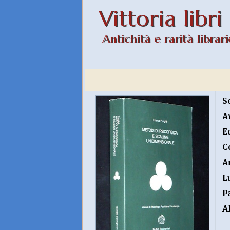
Vittoria libri
Antichità e rarità librari
S
A
E
C
A
L
P
A