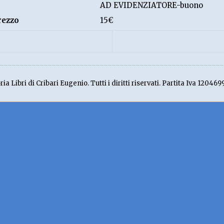
AD EVIDENZIATORE-buono
rezzo
15€
ia Libri di Cribari Eugenio. Tutti i diritti riservati. Partita Iva 120469