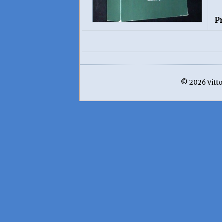
P
© 2026 Vittor