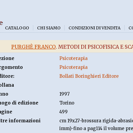
e
CATALOGO
CHI SIAMO
CONDIZIONI DI VENDITA
C
PURGHÈ FRANCO
. METODI DI PSICOFISICA E 
ezione
Psicoterapia
rgomento
Psicoterapia
ditore:
Bollati Boringhieri Editore
ollana
nno
1997
uogo di edizione
Torino
agine
499
ltre informazioni
cm 19x27-brossura rigida-abrasio
imm)-fino a pag114 il volume