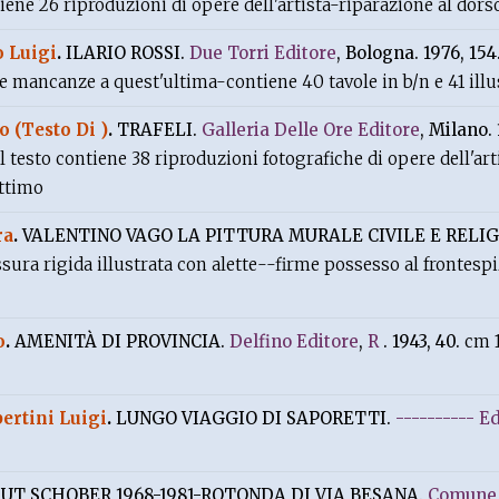
ene 26 riproduzioni di opere dell'artista-riparazione al dor
o Luigi
.
ILARIO ROSSI.
Due Torri Editore
, Bologna. 1976, 154
e mancanze a quest'ultima-contiene 40 tavole in b/n e 41 illus
o (Testo Di )
.
TRAFELI.
Galleria Delle Ore Editore
, Milano. 
al testo contiene 38 riproduzioni fotografiche di opere dell'ar
ottimo
ra
.
VALENTINO VAGO LA PITTURA MURALE CIVILE E RELIG
sura rigida illustrata con alette--firme possesso al frontes
o
.
AMENITÀ DI PROVINCIA.
Delfino Editore
,
R
. 1943, 40.
cm 
ertini Luigi
.
LUNGO VIAGGIO DI SAPORETTI.
---------- E
T SCHOBER 1968-1981-ROTONDA DI VIA BESANA.
Comune 