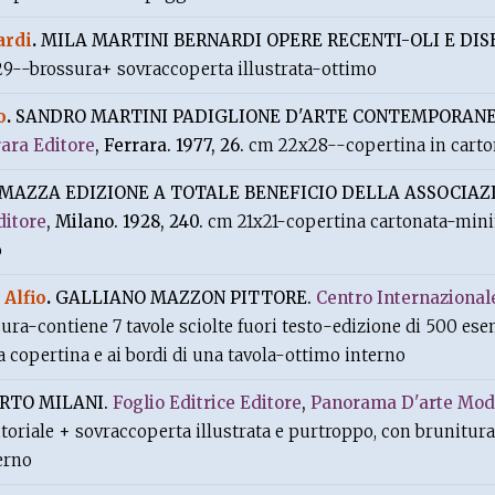
ardi
.
MILA MARTINI BERNARDI OPERE RECENTI-OLI E DIS
9--brossura+ sovraccoperta illustrata-ottimo
o
.
SANDRO MARTINI PADIGLIONE D'ARTE CONTEMPORAN
ara Editore
, Ferrara. 1977, 26.
cm 22x28--copertina in cart
MAZZA EDIZIONE A TOTALE BENEFICIO DELLA ASSOCIAZ
ditore
, Milano. 1928, 240.
cm 21x21-copertina cartonata-mini
o
Alfio
.
GALLIANO MAZZON PITTORE.
Centro Internazional
ura-contiene 7 tavole sciolte fuori testo-edizione di 500 ese
la copertina e ai bordi di una tavola-ottimo interno
RTO MILANI.
Foglio Editrice Editore
,
Panorama D'arte Mod
toriale + sovraccoperta illustrata e purtroppo, con brunitura
erno