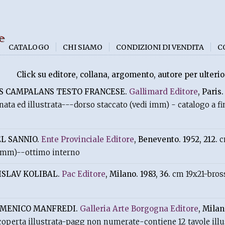
e
CATALOGO
CHI SIAMO
CONDIZIONI DI VENDITA
C
.
Click su editore, collana, argomento, autore per ulterio
ES CAMPALANS TESTO FRANCESE.
Gallimard Editore
, Paris.
tonata ed illustrata---dorso staccato (vedi imm) - catalogo a 
EL SANNIO.
Ente Provinciale Editore
, Benevento. 1952, 212.
c
i imm)--ottimo interno
ISLAV KOLIBAL.
Pac Editore
, Milano. 1983, 36.
cm 19x21-bros
MENICO MANFREDI.
Galleria Arte Borgogna Editore
, Milan
operta illustrata-pagg non numerate-contiene 12 tavole illus