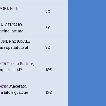
EGNI.
Editel
7€
EA-GENNAIO-
5€
oncino-ottimo
IONE NAZIONALE
ma spellatura al
7€
e Di Poesia Editore
,
mplari ns 412
18€
erna
Macerata.
 a lato e qualche
15€