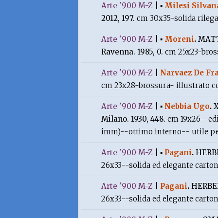
Arte '900 M-Z
|
▪
Milesi Silvan
2012, 197.
cm 30x35-solida rilega
Arte '900 M-Z
|
▪
Moreni
.
MATT
Ravenna. 1985, 0.
cm 25x23-bross
Arte '900 M-Z
|
Narvaez De Fr
cm 23x28-brossura- illustrato co
Arte '900 M-Z
|
▪
Nebbia Ugo
.
X
Milano. 1930, 448.
cm 19x26--edi
imm)--ottimo interno-- utile pe
Arte '900 M-Z
|
▪
Pagani
.
HERBE
26x33--solida ed elegante carton
Arte '900 M-Z
|
Pagani
.
HERBER
26x33--solida ed elegante carton