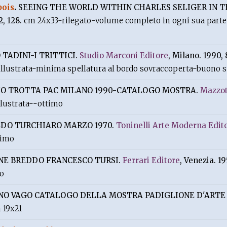
bois
.
SEEING THE WORLD WITHIN CHARLES SELIGER IN T
2, 128.
cm 24x33-rilegato-volume completo in ogni sua parte 
 TADINI-I TRITTICI.
Studio Marconi Editore
, Milano. 1990, 
illustrata-minima spellatura al bordo sovraccoperta-buono s
O TROTTA PAC MILANO 1990-CATALOGO MOSTRA.
Mazzot
llustrata--ottimo
DO TURCHIARO MARZO 1970.
Toninelli Arte Moderna Edit
timo
NE BREDDO FRANCESCO TURSI.
Ferrari Editore
, Venezia. 19
mo
NO VAGO CATALOGO DELLA MOSTRA PADIGLIONE D'ART
 19x21