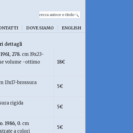
ONTATTI
DOVE SIAMO
ENGLISH
ri dettagli
 1961, 278.
cm 19x23-
fine volume -ottimo
18€
m 13x17-brossura
5€
sura rigida
5€
o. 1986, 0.
cm
5€
trate a colori