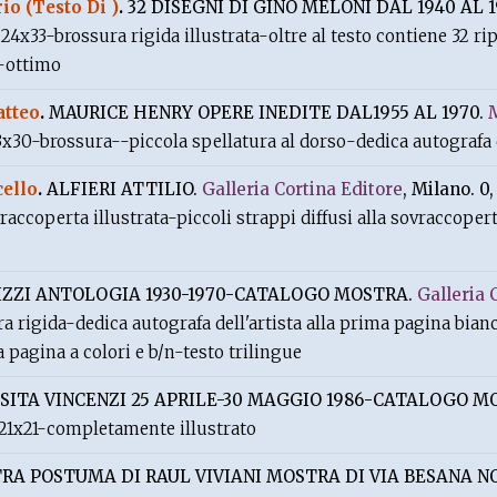
io (Testo Di )
.
32 DISEGNI DI GINO MELONI DAL 1940 AL 1
24x33-brossura rigida illustrata-oltre al testo contiene 32 ri
a-ottimo
atteo
.
MAURICE HENRY OPERE INEDITE DAL1955 AL 1970.
x30-brossura--piccola spellatura al dorso-dedica autografa d
ello
.
ALFIERI ATTILIO.
Galleria Cortina Editore
, Milano. 0,
vraccoperta illustrata-piccoli strappi diffusi alla sovraccope
IZZI ANTOLOGIA 1930-1970-CATALOGO MOSTRA.
Galleria 
 rigida-dedica autografa dell'artista alla prima pagina bian
a pagina a colori e b/n-testo trilingue
SITA VINCENZI 25 APRILE-30 MAGGIO 1986-CATALOGO M
21x21-completamente illustrato
RA POSTUMA DI RAUL VIVIANI MOSTRA DI VIA BESANA NO