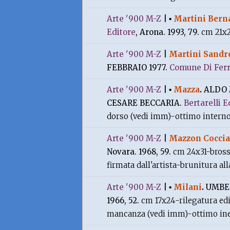
Arte '900 M-Z
|
▪
Martini Bern
Editore
, Arona. 1993, 79.
cm 21x2
Arte '900 M-Z
|
Martini Sandr
FEBBRAIO 1977.
Comune Di Ferr
Arte '900 M-Z
|
▪
Mazza
.
ALDO 
CESARE BECCARIA.
Bertarelli E
dorso (vedi imm)-ottimo intern
Arte '900 M-Z
|
Mazzon Coccia 
Novara. 1968, 59.
cm 24x31-bross
firmata dall'artista-brunitura al
Arte '900 M-Z
|
▪
Milani
.
UMBE
1966, 52.
cm 17x24-rilegatura edi
mancanza (vedi imm)-ottimo in