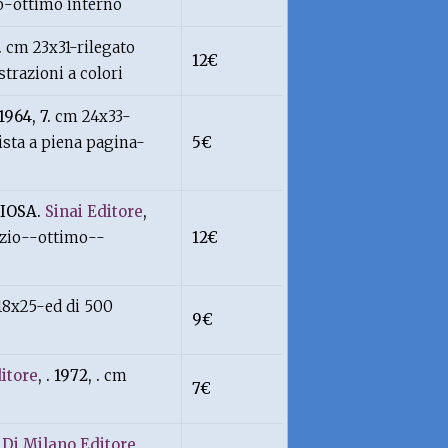
so-ottimo interno
.
cm 23x31-rilegato
12€
trazioni a colori
1964, 7.
cm 24x33-
tista a piena pagina-
5€
IOSA.
Sinai Editore
,
pizio--ottimo--
12€
18x25-ed di 500
9€
ditore
, . 1972, .
cm
7€
Di Milano Editore
,