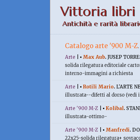
Vittoria libri
Antichità e rarità librari
Catalogo arte '900 M-Z
Arte
|
▪
Max Aub
.
JUSEP TORR
solida rilegatura editoriale car
interno-immagini a richiesta
Arte
|
▪
Rotili Mario
.
L'ARTE N
illustrata--difetti al dorso (ved
Arte '900 M-Z
|
▪
Kolibal
.
STAN
illustrata-ottimo-
Arte '900 M-Z
|
▪
Manfredi
.
DO
22x25-solida rilegatura+ sovracc