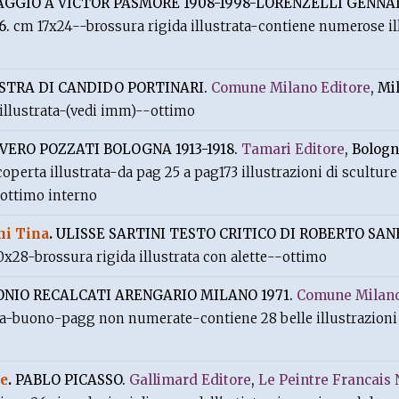
GGIO A VICTOR PASMORE 1908-1998-LORENZELLI GENNAI
86.
cm 17x24--brossura rigida illustrata-contiene numerose ill
STRA DI CANDIDO PORTINARI.
Comune Milano Editore
, Mi
illustrata-(vedi imm)--ottimo
VERO POZZATI BOLOGNA 1913-1918.
Tamari Editore
, Bologn
perta illustrata-da pag 25 a pag173 illustrazioni di sculture
-ottimo interno
ni Tina
.
ULISSE SARTINI TESTO CRITICO DI ROBERTO SAN
x28-brossura rigida illustrata con alette--ottimo
NIO RECALCATI ARENGARIO MILANO 1971.
Comune Milano
a-buono-pagg non numerate-contiene 28 belle illustrazioni a
re
.
PABLO PICASSO.
Gallimard Editore
,
Le Peintre Francais