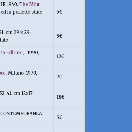
HE 1940.
The Mint
ed in perfetto stato
5€
81.
cm 29 x 29-
5€
tato
ta Editore
, . 1990,
12€
ore
, Milano. 1970,
7€
52, 41.
cm 12x17-
18€
E CONTEMPORANEA.
5€