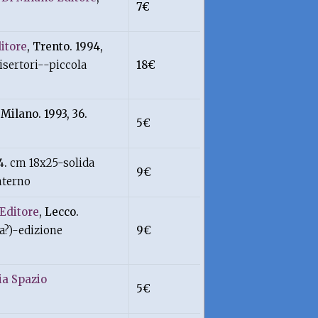
7€
ditore
, Trento. 1994,
disertori--piccola
18€
 Milano. 1993, 36.
5€
4.
cm 18x25-solida
9€
nterno
 Editore
, Lecco.
ta?)-edizione
9€
ia Spazio
5€