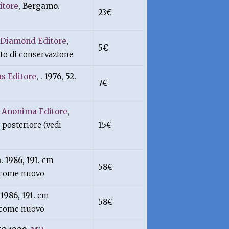
itore
, Bergamo.
23€
Diamond Editore
,
5€
to di conservazione
s Editore
, . 1976, 52.
7€
.
Anonima Editore
,
posteriore (vedi
15€
. 1986, 191.
cm
58€
--come nuovo
 1986, 191.
cm
58€
--come nuovo