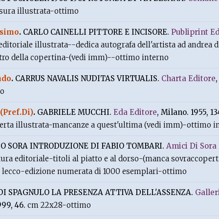
ura illustrata-ottimo
ssimo
.
CARLO CAINELLI PITTORE E INCISORE.
Publiprint E
ditoriale illustrata--dedica autografa dell'artista ad andrea 
ro della copertina-(vedi imm)--ottimo interno
ndo
.
CARRUS NAVALIS NUDITAS VIRTUALIS.
Charta Editore
,
mo
(Pref.Di)
.
GABRIELE MUCCHI.
Eda Editore
, Milano. 1955, 13
perta illustrata-mancanze a quest'ultima (vedi imm)-ottimo i
O SORA INTRODUZIONE DI FABIO TOMBARI.
Amici Di Sora
ura editoriale-titoli al piatto e al dorso-(manca sovraccoper
i lecco-edizione numerata di 1000 esemplari-ottimo
DI SPAGNULO LA PRESENZA ATTIVA DELL'ASSENZA.
Galler
999, 46.
cm 22x28-ottimo