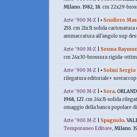
Milano. 1982, 18.
cm 22x29-bross
Arte '900 M-Z
|
▪
Scudiero Ma
253.
cm 21x31 solida cartonatura e
ammaccatura all'angolo sup dest
Arte '900 M-Z
|
Sesma Raymu
cm 24x30-brossura rigida-otti
Arte '900 M-Z
|
▪
Solmi Sergio 
rilegatura editoriale+ sovracco
Arte '900 M-Z
|
▪
Sora
.
ORLAND
1968, 127.
cm 24x31-solida rilegat
omaggio della banca popolare d
Arte '900 M-Z
|
Spagnulo
.
VAL
Temporaneo Editore
, Milano. 1