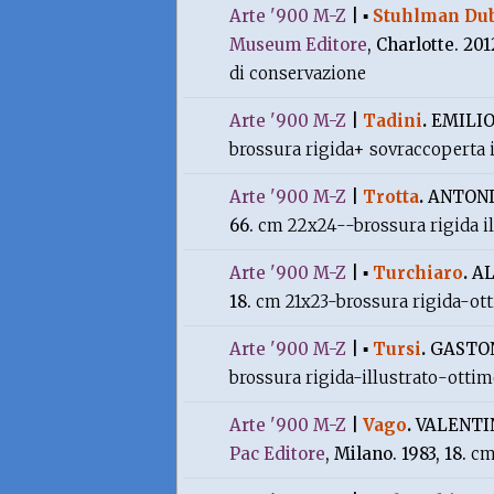
Arte '900 M-Z
|
▪
Stuhlman Du
Museum Editore
, Charlotte. 201
di conservazione
Arte '900 M-Z
|
Tadini
.
EMILIO
brossura rigida+ sovraccoperta 
Arte '900 M-Z
|
Trotta
.
ANTONI
66.
cm 22x24--brossura rigida i
Arte '900 M-Z
|
▪
Turchiaro
.
AL
18.
cm 21x23-brossura rigida-ot
Arte '900 M-Z
|
▪
Tursi
.
GASTO
brossura rigida-illustrato-otti
Arte '900 M-Z
|
Vago
.
VALENTI
Pac Editore
, Milano. 1983, 18.
cm