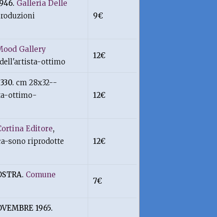
946.
Galleria Delle
produzioni
9€
Mood Gallery
12€
ell'artista-ottimo
 330.
cm 28x32--
rta-ottimo-
12€
Cortina Editore
,
ca-sono riprodotte
12€
OSTRA.
Comune
7€
VEMBRE 1965.