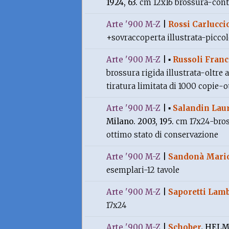
1924, 63.
cm 12x16 brossura-conti
Arte '900 M-Z
|
Rossi Carlucci
+sovraccoperta illustrata-piccol
Arte '900 M-Z
|
▪
Russoli Franc
brossura rigida illustrata-oltre 
tiratura limitata di 1000 copie-
Arte '900 M-Z
|
▪
Salandin Lau
Milano. 2003, 195.
cm 17x24-bros
ottimo stato di conservazione
Arte '900 M-Z
|
Sandonà Mari
esemplari-12 tavole
Arte '900 M-Z
|
Saporetti Lamb
17x24
Arte '900 M-Z
|
Schober
.
HELMU