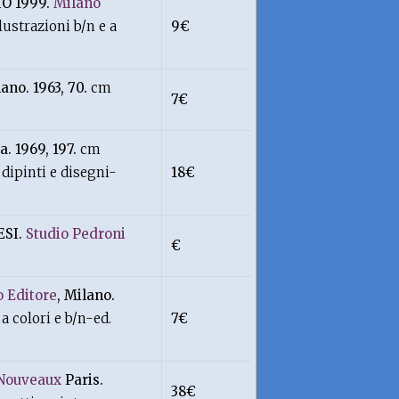
O 1999.
Milano
ustrazioni b/n e a
9€
lano. 1963, 70.
cm
7€
a. 1969, 197.
cm
 dipinti e disegni-
18€
ESI.
Studio Pedroni
€
 Editore
, Milano.
 colori e b/n-ed.
7€
 Nouveaux
Paris.
38€