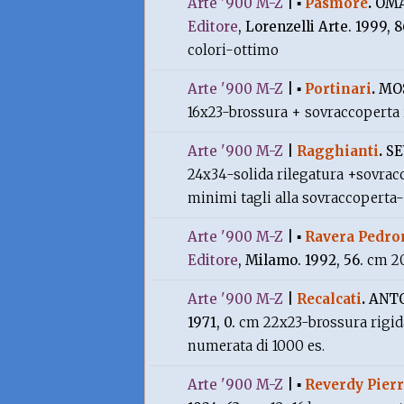
Arte '900 M-Z
|
▪
Pasmore
.
OMA
Editore
, Lorenzelli Arte. 1999, 
colori-ottimo
Arte '900 M-Z
|
▪
Portinari
.
MO
16x23-brossura + sovraccoperta 
Arte '900 M-Z
|
Ragghianti
.
SE
24x34-solida rilegatura +sovracco
minimi tagli alla sovraccoperta
Arte '900 M-Z
|
▪
Ravera Pedro
Editore
, Milamo. 1992, 56.
cm 20
Arte '900 M-Z
|
Recalcati
.
ANTO
1971, 0.
cm 22x23-brossura rigid
numerata di 1000 es.
Arte '900 M-Z
|
▪
Reverdy Pier