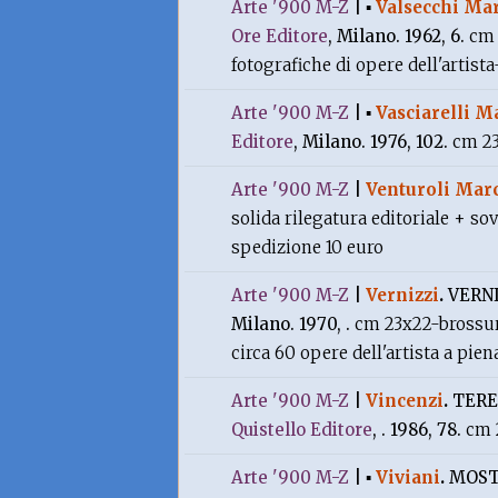
Arte '900 M-Z
|
▪
Valsecchi Mar
Ore Editore
, Milano. 1962, 6.
cm 
fotografiche di opere dell'artist
Arte '900 M-Z
|
▪
Vasciarelli M
Editore
, Milano. 1976, 102.
cm 23
Arte '900 M-Z
|
Venturoli Marc
solida rilegatura editoriale + so
spedizione 10 euro
Arte '900 M-Z
|
Vernizzi
.
VERN
Milano. 1970, .
cm 23x22-brossura
circa 60 opere dell'artista a pien
Arte '900 M-Z
|
Vincenzi
.
TERE
Quistello Editore
, . 1986, 78.
cm 
Arte '900 M-Z
|
▪
Viviani
.
MOST