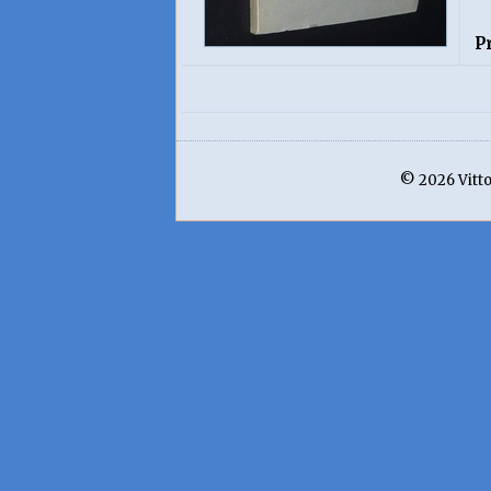
P
© 2026 Vittor