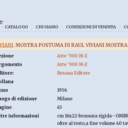
e
CATALOGO
CHI SIAMO
CONDIZIONI DI VENDITA
C
VIANI
. MOSTRA POSTUMA DI RAUL VIVIANI MOSTRA
ezione
Arte '900 M-Z
rgomento
Arte '900 M-Z
ditore:
Besana Editore
ollana
nno
1956
uogo di edizione
Milano
agine
45
ltre informazioni
cm 16x22-brossura rigida--O
oltre al testo,a fine volume 40 ta