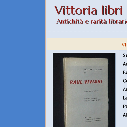
Vittoria libri
Antichità e rarità librari
VI
S
A
E
C
A
L
P
A