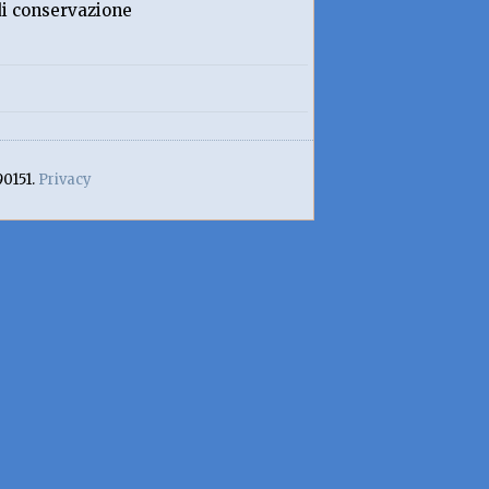
 di conservazione
90151.
Privacy