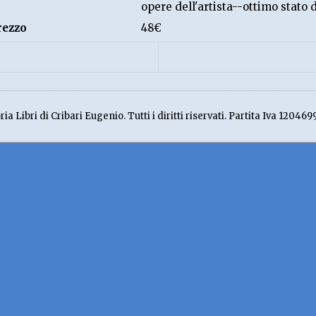
opere dell'artista--ottimo stato
rezzo
48€
ia Libri di Cribari Eugenio. Tutti i diritti riservati. Partita Iva 120469