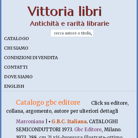
Vittoria libri
Antichità e rarità librarie
CATALOGO
CHI SIAMO
CONDIZIONI DI VENDITA
CONTATTI
DOVE SIAMO
ENGLISH
Catalogo gbc editore
Click su editore,
collana, argomento, autore per ulteriori dettagli
Marconiana
|
▪
G.B.C. Italiana
.
CATALOGHI
SEMICONDUTTORI 1973.
Gbc Editore
, Milano.
1973, 288.
cm 21 x14-brossura illustrata-ottimo