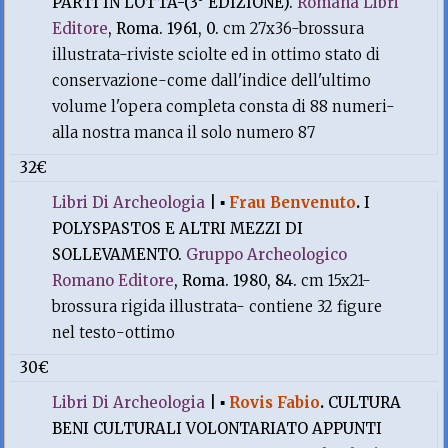
PARTI IN LOTTA-(3° EDIZIONE).
Romana Libri
Editore
, Roma. 1961, 0.
cm 27x36-brossura
illustrata-riviste sciolte ed in ottimo stato di
conservazione-come dall'indice dell'ultimo
volume l'opera completa consta di 88 numeri-
alla nostra manca il solo numero 87
32€
Libri Di Archeologia
|
▪
Frau Benvenuto
.
I
POLYSPASTOS E ALTRI MEZZI DI
SOLLEVAMENTO.
Gruppo Archeologico
Romano Editore
, Roma. 1980, 84.
cm 15x21-
brossura rigida illustrata- contiene 32 figure
nel testo-ottimo
30€
Libri Di Archeologia
|
▪
Rovis Fabio
.
CULTURA
BENI CULTURALI VOLONTARIATO APPUNTI