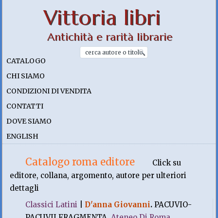
Vittoria libri
Antichità e rarità librarie
CATALOGO
CHI SIAMO
CONDIZIONI DI VENDITA
CONTATTI
DOVE SIAMO
ENGLISH
Catalogo roma editore
Click su
editore, collana, argomento, autore per ulteriori
dettagli
Classici Latini
|
D'anna Giovanni
.
PACUVIO-
PACUVII FRAGMENTA.
Ateneo Di Roma